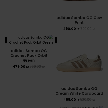
YEEZY
adidas Samba OG Cow
YEEZY 350
Print
490.00
₪
720.00
₪
YEEZY 700
ALE
SALE
YEEZY SLIDES
adidas Samba OG
Crochet Pack Orbit
סנן לפי מחיר
Green
479.00
₪
569.00
₪
סנן
750 ₪
—
460 ₪
מחיר:
adidas Samba OG
Cream White Cardboard
469.00
₪
520.00
₪