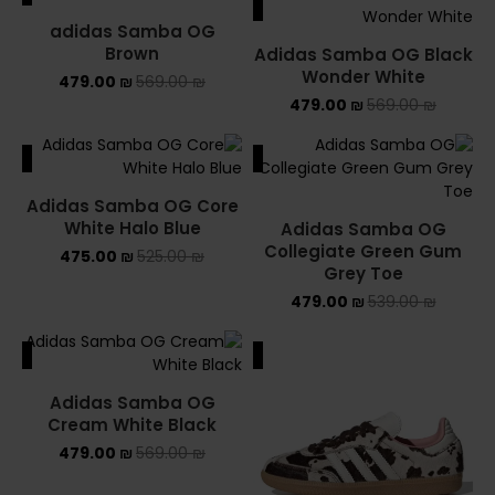
ALE
SALE
adidas Samba OG
NIKE AIR MAX
Brown
Adidas Samba OG Black
Wonder White
479.00
₪
569.00
₪
NIKE BLAZER
479.00
₪
569.00
₪
NIKE COLLECTION
ALE
SALE
NIKE DUNK
Adidas Samba OG Core
White Halo Blue
Adidas Samba OG
NIKE SACAI
Collegiate Green Gum
475.00
₪
525.00
₪
Grey Toe
NIKE AIR VAPORMAX
479.00
₪
539.00
₪
NIKE DUNK KIDS
ALE
SALE
NIKE MAC ATTACK
Adidas Samba OG
Cream White Black
PUMA X FENTY
479.00
₪
569.00
₪
Uncategorized