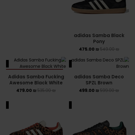
ADIDAS SPEZIAL
ADIDAS KIDS
adidas Samba Black
AIR JORDAN
Pony
475.00
₪
549.00
₪
AIR JORDAN 1 HIGH
AIR JORDAN 1 LOW
ALE
SALE
SOLD OUT
Adidas Samba Fucking
adidas Samba Deco
AIR JORDAN 1 MID
Awesome Black White
SPZL Brown
AIR JORDAN 4
479.00
₪
535.00
₪
499.00
₪
599.00
₪
AIR JORDAN KIDS
ALE
SALE
ASICS
ASICS EX-89