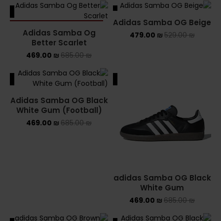
ALE
SALE
Converse Chuck Taylor All Star
Adidas Samba OG Beige
SOLD OUT
Adidas Samba Og
479.00
₪
529.00
₪
KIDS
Better Scarlet
469.00
₪
685.00
₪
ADIDAS KIDS
ALE
SALE
JORDAN KIDS
Adidas Samba OG Black
NEW BALANCE KIDS
White Gum (Football)
469.00
₪
685.00
₪
NIKE DUNK KIDS
YEEZY KIDS
NIKE
adidas Samba OG Black
White Gum
NIKE AIR FORCE 1
469.00
₪
685.00
₪
NIKE AIR FORCE 1 SHADOW