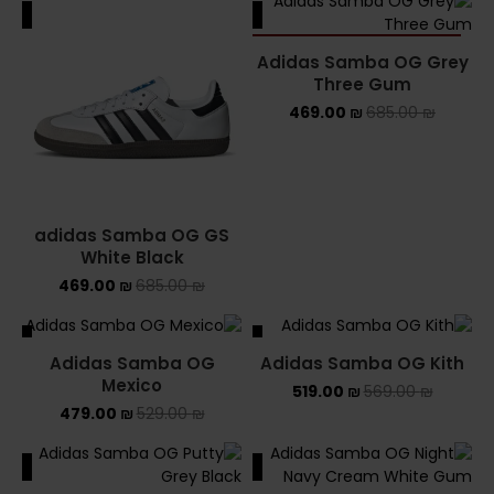
ALE
SALE
SOLD OUT
Adidas Samba OG Grey
Three Gum
469.00
₪
685.00
₪
adidas Samba OG GS
White Black
469.00
₪
685.00
₪
ALE
SALE
Adidas Samba OG
Adidas Samba OG Kith
SOLD OUT
Mexico
519.00
₪
569.00
₪
479.00
₪
529.00
₪
ALE
SALE