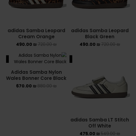
ASICS ONITSUKA TIGER
ASICS X NEEDLES EX89
adidas Samba Leopard
adidas Samba Leopard
Cream Orange
Black Green
BALENCIAGA
490.00
₪
720.00
₪
490.00
₪
720.00
₪
BRANDS
ALE
SALE
ALEXANDER MCQUEEN
Adidas Samba Nylon
CONVERSE
Wales Bonner Core Black
670.00
₪
880.00
₪
DR MARTENS
NEW BALANCE
NEW BALANCE 1000
adidas Samba LT Stitch
Off White
NEW BALANCE 1906R
475.00
₪
549.00
₪