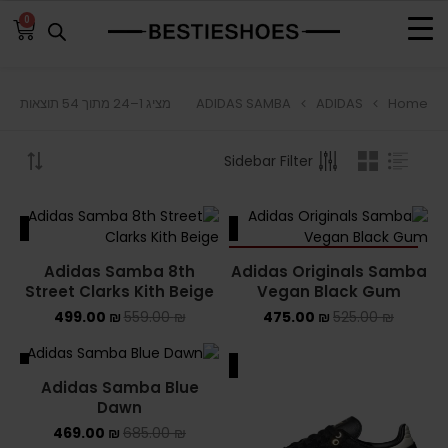
0
ADIDAS SAMBA
ADIDAS
Home
מציג 1–24 מתוך 54 תוצאות
BROWSE
Sidebar Filter
ADIDAS
ADIDAS BERMUDA
ALE
SALE
ADIDAS CAMPUS
SOLD OUT
Adidas Samba 8th
Adidas Originals Samba
Street Clarks Kith Beige
Vegan Black Gum
ADIDAS FORUM
499.00
₪
559.00
₪
475.00
₪
525.00
₪
ADIDAS GAZELLE
ALE
SALE
Adidas Samba Blue
ADIDAS SAMBA
SOLD OUT
Dawn
ADIDAS SL 72
469.00
₪
685.00
₪