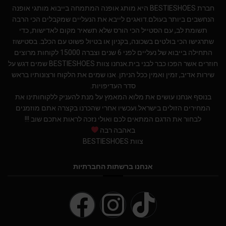
חברת BESTIESHOES היא מותג אופנה המתמחה בייבוא מותגי אופנה
הנחשבים ביותר בעולם.דואגים לייבא את הנעליים שמקבלים הכי הרבה
תשומת לב, עם הסטייל הכי הורס שלא תשאיר מקום לאדישות, כדי
שתרגישו הכי בולטים בשכונה, בקניון או בטיול פשוט עם הכלב. בסטישוז
התחילה בייבוא של נעליים לפני 6 שנים וצברה 15000 לקוחות מרוצים
חוזרים אשר הפכו כבר לבני בית.אנחנו צוות BESTIESHOES שמים דגש על
שירות אדיב, זמין ואמין ככל הניתן. אנו שמים את הלקוח ורצונותיו בראש
סדר העדיפויות.
בנוסף אנחנו עושים את מלוא המאמץ על מנת להעניק ללקוחותינו את
המחירים הזולים בישראל.ועכשיו אחרי שהכרנו בקצרה אתם מוזמנים
לבחור את הדגם המתאים לכם ואולי נזכה לראות אתכם שוב !!!
באהבה רבה
צוות BESTIESHOES
אנחנו ברשתות החברתיות