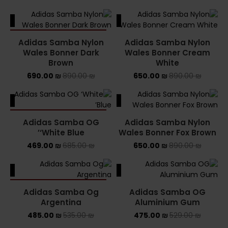
NEW BALANCE 2002R
ALE
SALE
SOLD OUT
NEW BALANCE 530
Adidas Samba Nylon
Adidas Samba Nylon
Wales Bonner Dark
Wales Bonner Cream
Brown
NEW BALANCE 550
White
690.00
₪
890.00
₪
650.00
₪
890.00
₪
NEW BALANCE 9060
ALE
SALE
OFF WHITE
SOLD OUT
Adidas Samba OG
Adidas Samba Nylon
PUMA
‘White Blue’
Wales Bonner Fox Brown
469.00
₪
685.00
₪
650.00
₪
890.00
₪
PUMA PALERMO
ALE
SALE
UGG
SOLD OUT
Adidas Samba Og
Adidas Samba OG
UGG חורף
Argentina
Aluminium Gum
485.00
₪
535.00
₪
475.00
₪
529.00
₪
UGG קיץ