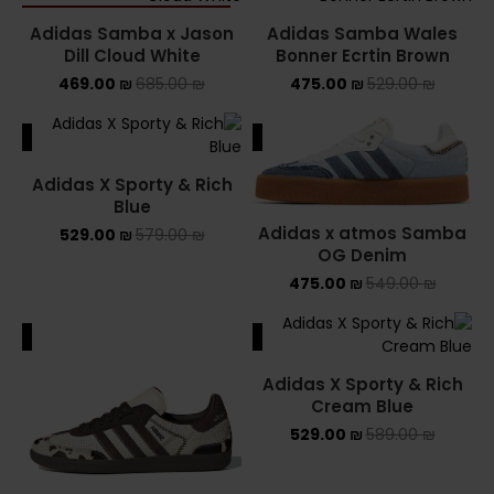
SOLD OUT
Adidas Samba x Jason
Adidas Samba Wales
Dill Cloud White
Bonner Ecrtin Brown
469.00
₪
685.00
₪
475.00
₪
529.00
₪
ALE
SALE
Adidas X Sporty & Rich
Blue
Adidas x atmos Samba
529.00
₪
579.00
₪
OG Denim
475.00
₪
549.00
₪
ALE
SALE
Adidas X Sporty & Rich
Cream Blue
529.00
₪
589.00
₪