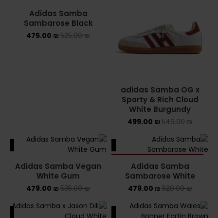
Adidas Samba
Sambarose Black
475.00
₪
525.00
₪
adidas Samba OG x
Sporty & Rich Cloud
White Burgundy
499.00
₪
549.00
₪
ALE
SALE
SOLD OUT
Adidas Samba Vegan
Adidas Samba
White Gum
Sambarose White
479.00
₪
535.00
₪
479.00
₪
529.00
₪
ALE
SALE