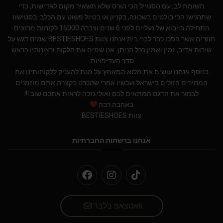
תשומת לב, עם הסטייל הכי הורס שלא תשאיר מקום לאדישות, כדי
שתרגישו הכי בולטים בשכונה, בקניון או בטיול פשוט עם הכלב. בסטישוז
התחילה בייבוא של נעליים לפני 6 שנים וצברה 15000 לקוחות מרוצים
חוזרים אשר הפכו כבר לבני בית.אנחנו צוות BESTIESHOES שמים דגש על
שירות אדיב, זמין ואמין ככל הניתן. אנו שמים את הלקוח ורצונותיו בראש
סדר העדיפויות.
בנוסף אנחנו עושים את מלוא המאמץ על מנת להעניק ללקוחותינו את
המחירים הזולים בישראל.ועכשיו אחרי שהכרנו בקצרה אתם מוזמנים
לבחור את הדגם המתאים לכם ואולי נזכה לראות אתכם שוב !!!
באהבה רבה
צוות BESTIESHOES
אנחנו ברשתות החברתיות
וואטצאפ בלבד