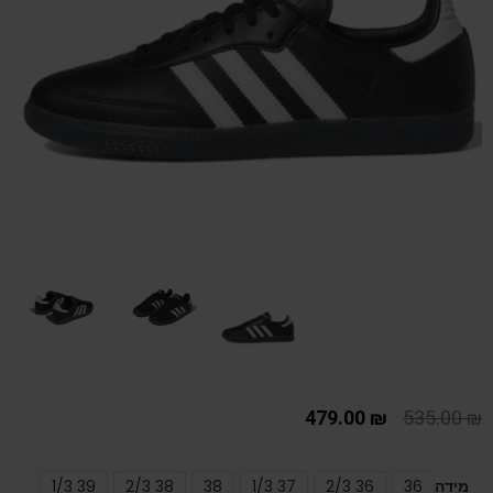
479.00
₪
535.00
₪
מידה
36
36 2/3
37 1/3
38
38 2/3
39 1/3