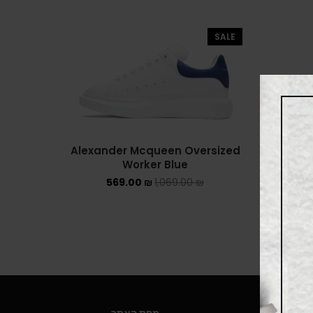
SALE
Alexander Mcqueen Oversized
Alexa
Worker Blue
569.00
₪
1,069.00
₪