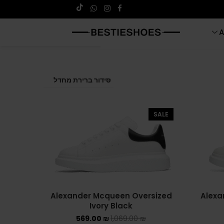
A
SALE
Alexander Mcqueen Oversized
Alexa
Ivory Black
569.00
₪
1,069.00
₪