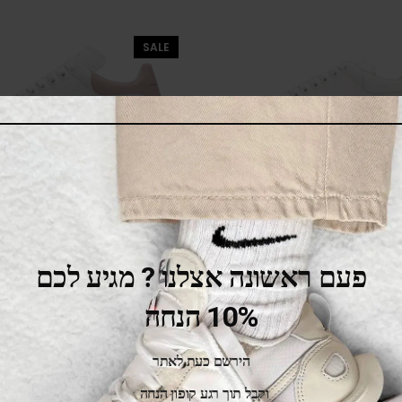
SALE
nder Mcqueen Oversized
Alexander Mcqueen Ove
White Patchouli
White
569.00
₪
1,069.00
₪
569.00
₪
1,069.00
₪
פעם ראשונה אצלנו ? מגיע לכם
10% הנחה
הירשם כעת לאתר
וקבל תוך רגע קופון הנחה