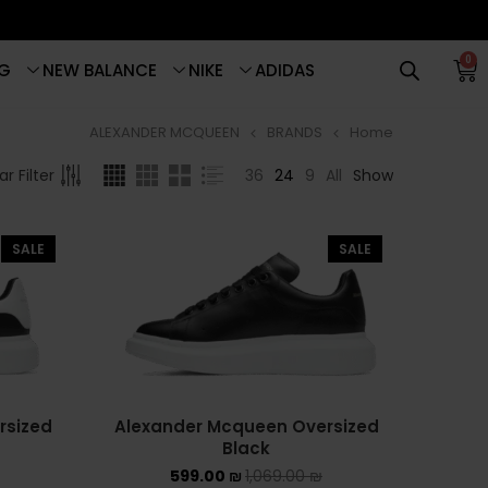
0
G
NEW BALANCE
NIKE
ADIDAS
ALEXANDER MCQUEEN
BRANDS
Home
BROWSE
סנן לפי מחיר
36
24
9
All
Show
r Filter
ADIDAS
SALE
SALE
סנן
ADIDAS BERMUDA
600 ₪
—
560 ₪
מחיר:
ADIDAS CAMPUS
ADIDAS FORUM
ADIDAS GAZELLE
rsized
Alexander Mcqueen Oversized
Black
ADIDAS SAMBA
599.00
₪
1,069.00
₪