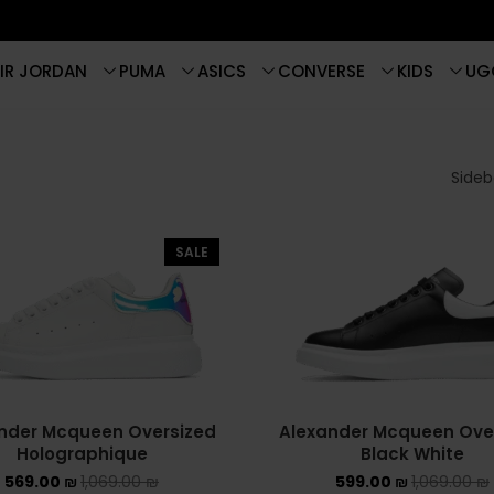
IR JORDAN
PUMA
ASICS
CONVERSE
KIDS
UG
Sideba
SALE
nder Mcqueen Oversized
Alexander Mcqueen Ove
Holographique
Black White
569.00
₪
1,069.00
₪
599.00
₪
1,069.00
₪