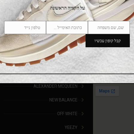
ת החברתיות
המותגים שלנו
על הקנייה הראשונה
ADIDAS
שם, שם משפחה
כתובת האימייל שלך
טלפון נייד
Phone
Email
Name
NIKE
Number
קבל קופון עכשיו
 בלבד
JORDAN
CONVERS
bestieshoes
05471
DR.MARTENS
יב יפו
ALEXANDER MCQUEEN
NEW BALANCE
OFF WHITE
YEEZY