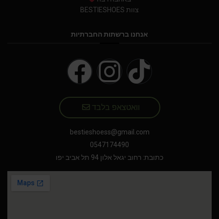
צוות BESTIESHOES
NIKE AIR MAX
אנחנו ברשתות החברתיות
NIKE BLAZER
NIKE COLLECTION
NIKE DUNK
NIKE SACAI
וואטצאפ בלבד
NIKE AIR VAPORMAX
bestieshoess@gmail.com
0547174490
NIKE DUNK KIDS
כתובת: רחוב יגאל אלון 94 תל אביב יפו
NIKE MAC ATTACK
PUMA X FENTY
Uncategorized