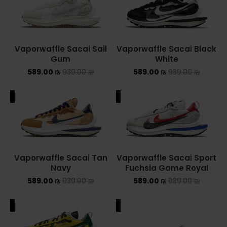
ASICS ONITSUKA TIGER
ASICS X NEEDLES EX89
Vaporwaffle Sacai Sail
Vaporwaffle Sacai Black
Gum
White
BALENCIAGA
589.00
₪
939.00
₪
589.00
₪
939.00
₪
BRANDS
ALE
SALE
ALEXANDER MCQUEEN
CONVERSE
DR MARTENS
Vaporwaffle Sacai Tan
Vaporwaffle Sacai Sport
Navy
Fuchsia Game Royal
NEW BALANCE
589.00
₪
939.00
₪
589.00
₪
939.00
₪
NEW BALANCE 1000
ALE
SALE
NEW BALANCE 1906R