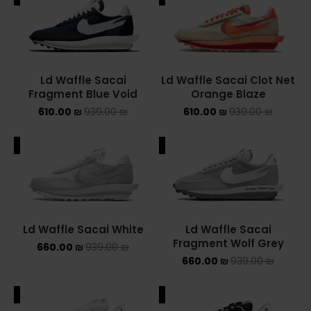
ADIDAS SPEZIAL
ADIDAS KIDS
Ld Waffle Sacai
Ld Waffle Sacai Clot Net
AIR JORDAN
Fragment Blue Void
Orange Blaze
610.00
₪
939.00
₪
610.00
₪
939.00
₪
AIR JORDAN 1 HIGH
AIR JORDAN 1 LOW
ALE
SALE
AIR JORDAN 1 MID
AIR JORDAN 4
Ld Waffle Sacai White
Ld Waffle Sacai
AIR JORDAN KIDS
Fragment Wolf Grey
660.00
₪
939.00
₪
660.00
₪
939.00
₪
ASICS
ALE
SALE
ASICS EX-89