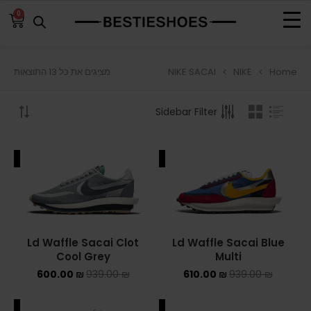
0
NIKE SACAI
NIKE
Home
מציגים את כל ⁦13⁩ התוצאות
BROWSE
Sidebar Filter
ADIDAS
ADIDAS BERMUDA
ALE
SALE
ADIDAS CAMPUS
ADIDAS FORUM
ADIDAS GAZELLE
Ld Waffle Sacai Clot
Ld Waffle Sacai Blue
Cool Grey
Multi
ADIDAS SAMBA
600.00
₪
939.00
₪
610.00
₪
939.00
₪
ADIDAS SL 72
ALE
SALE