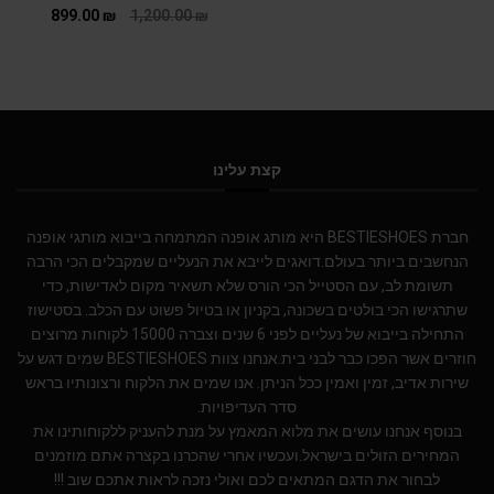
899.00
₪
1,200.00
₪
קצת עלינו
חברת BESTIESHOES היא מותג אופנה המתמחה בייבוא מותגי אופנה
הנחשבים ביותר בעולם.דואגים לייבא את הנעליים שמקבלים הכי הרבה
תשומת לב, עם הסטייל הכי הורס שלא תשאיר מקום לאדישות, כדי
שתרגישו הכי בולטים בשכונה, בקניון או בטיול פשוט עם הכלב. בסטישוז
התחילה בייבוא של נעליים לפני 6 שנים וצברה 15000 לקוחות מרוצים
חוזרים אשר הפכו כבר לבני בית.אנחנו צוות BESTIESHOES שמים דגש על
שירות אדיב, זמין ואמין ככל הניתן. אנו שמים את הלקוח ורצונותיו בראש
סדר העדיפויות.
בנוסף אנחנו עושים את מלוא המאמץ על מנת להעניק ללקוחותינו את
המחירים הזולים בישראל.ועכשיו אחרי שהכרנו בקצרה אתם מוזמנים
לבחור את הדגם המתאים לכם ואולי נזכה לראות אתכם שוב !!!