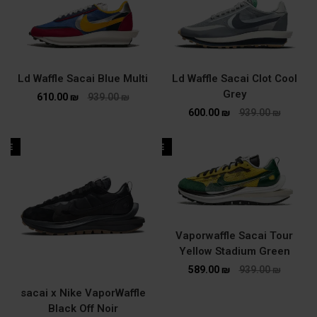
Ld Waffle Sacai Blue Multi
Ld Waffle Sacai Clot Cool
Grey
610.00
₪
939.00
₪
600.00
₪
939.00
₪
ALE
SALE
Vaporwaffle Sacai Tour
Yellow Stadium Green
589.00
₪
939.00
₪
sacai x Nike VaporWaffle
Black Off Noir