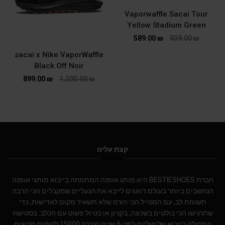
Vaporwaffle Sacai Tour
Yellow Stadium Green
589.00
₪
939.00
₪
sacai x Nike VaporWaffle
Black Off Noir
899.00
₪
1,200.00
₪
קצת עלינו
חברת BESTIESHOES היא מותג אופנה המתמחה בייבוא מותגי אופנה
הנחשבים ביותר בעולם.דואגים לייבא את הנעליים שמקבלים הכי הרבה
תשומת לב, עם הסטייל הכי הורס שלא תשאיר מקום לאדישות, כדי
שתרגישו הכי בולטים בשכונה, בקניון או בטיול פשוט עם הכלב. בסטישוז
התחילה בייבוא של נעליים לפני 6 שנים וצברה 15000 לקוחות מרוצים