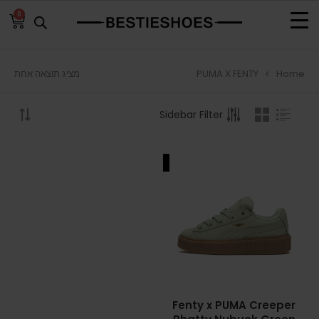
0
PUMA X FENTY
Home
מציג תוצאה אחת
BROWSE
Sidebar Filter
ADIDAS
ADIDAS BERMUDA
SALE
ADIDAS CAMPUS
ADIDAS FORUM
ADIDAS GAZELLE
ADIDAS SAMBA
Fenty x PUMA Creeper
ADIDAS SL 72