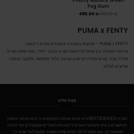
Phatty Nubuck Green
Fog Gum
ADIDAS SPEZIAL
465.00
₪
619.00
₪
ADIDAS KIDS
PUMA x FENTY
AIR JORDAN
PUMA x FENTY – סניקרס באמירה אופנתית מבית ריהאנה
AIR JORDAN 1 HIGH
שיתוף הפעולה בין פומה לריהאנה מביא עיצוב ייחודי, נועז ומלא סטייל.
סוליה עבה, קווים מודרניים ושיק אורבני בלתי מתפשר. לחובבי אופנה
AIR JORDAN 1 LOW
שרוצים לבלוט.
AIR JORDAN 1 MID
AIR JORDAN 4
קצת עלינו
AIR JORDAN KIDS
ASICS
חברת BESTIESHOES היא מותג אופנה המתמחה בייבוא מותגי אופנה
הנחשבים ביותר בעולם.דואגים לייבא את הנעליים שמקבלים הכי הרבה
ASICS EX-89
תשומת לב, עם הסטייל הכי הורס שלא תשאיר מקום לאדישות, כדי