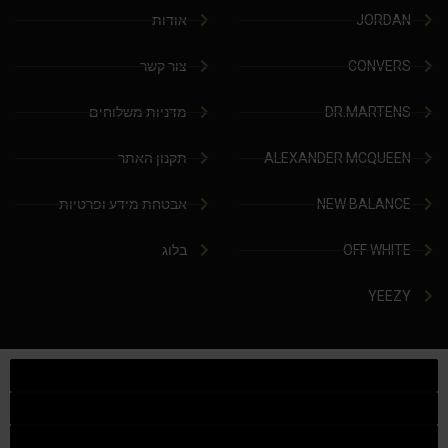
JORDAN
אודות
Converse Chuck Taylor All Star
CONVERS
צור קשר
KIDS
DR.MARTENS
מדניות משלוחים
ADIDAS KIDS
ALEXANDER MCQUEEN
תקנון האתר
JORDAN KIDS
NEW BALANCE
אבטחת מידע ופרטיות
NEW BALANCE KIDS
OFF WHITE
בלוג
NIKE DUNK KIDS
YEEZY
YEEZY KIDS
NIKE
NIKE AIR FORCE 1
NIKE AIR FORCE 1 SHADOW