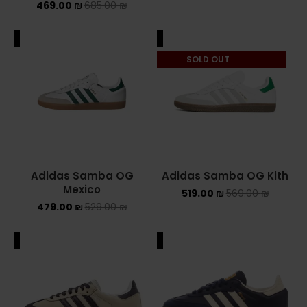
469.00
₪
685.00
₪
ALE
SALE
SOLD OUT
Adidas Samba OG
Adidas Samba OG Kith
Mexico
519.00
₪
569.00
₪
479.00
₪
529.00
₪
ALE
SALE