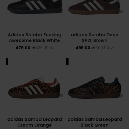
ASICS ONITSUKA TIGER
ASICS X NEEDLES EX89
Adidas Samba Fucking
adidas Samba Deco
BALENCIAGA
Awesome Black White
SPZL Brown
479.00
₪
535.00
₪
499.00
₪
599.00
₪
BRANDS
ALEXANDER MCQUEEN
ALE
SALE
CONVERSE
DR MARTENS
NEW BALANCE
NEW BALANCE 1000
adidas Samba Leopard
adidas Samba Leopard
Cream Orange
Black Green
NEW BALANCE 1906R