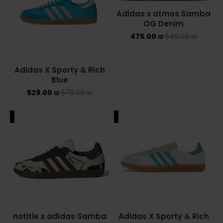
Adidas x atmos Samba
OG Denim
475.00
₪
549.00
₪
Adidas X Sporty & Rich
Blue
529.00
₪
579.00
₪
ALE
SALE
notitle x adidas Samba
Adidas X Sporty & Rich