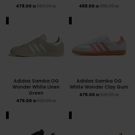
479.00
₪
569.00
₪
469.00
₪
685.00
₪
ALE
SALE
Adidas Samba OG
Adidas Samba OG
Wonder White Linen
White Wonder Clay Gum
Green
475.00
₪
539.00
₪
475.00
₪
529.00
₪
ALE
SALE