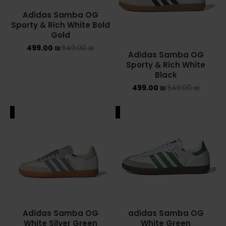
Adidas Samba OG
Sporty & Rich White Bold
Gold
499.00
₪
549.00
₪
Adidas Samba OG
Sporty & Rich White
Black
499.00
₪
549.00
₪
ALE
SALE
Adidas Samba OG
adidas Samba OG
White Silver Green
White Green