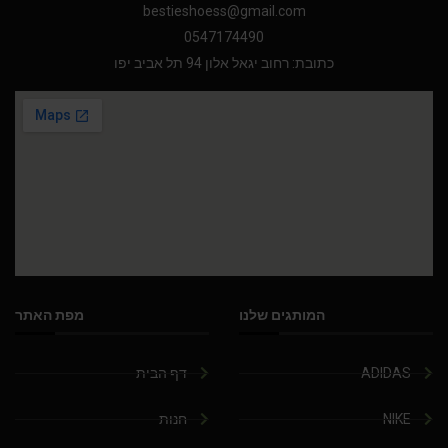
bestieshoess@gmail.com
0547174490
כתובת: רחוב יגאל אלון 94 תל אביב יפו
המותגים שלנו
מפת האתר
ADIDAS
דף הבית
NIKE
חנות