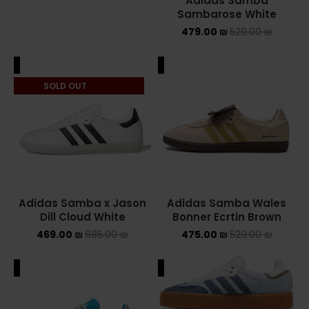
Adidas Samba
Sambarose White
479.00
₪
529.00
₪
ALE
SALE
SOLD OUT
Adidas Samba x Jason
Adidas Samba Wales
Dill Cloud White
Bonner Ecrtin Brown
469.00
₪
685.00
₪
475.00
₪
529.00
₪
ALE
SALE