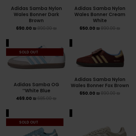
Adidas Samba Nylon
Adidas Samba Nylon
Converse Chuck Taylor All Star
Wales Bonner Dark
Wales Bonner Cream
Brown
White
KIDS
690.00
₪
890.00
₪
650.00
₪
890.00
₪
ADIDAS KIDS
ALE
SALE
JORDAN KIDS
SOLD OUT
NEW BALANCE KIDS
NIKE DUNK KIDS
Adidas Samba Nylon
Adidas Samba OG
Wales Bonner Fox Brown
‘White Blue’
YEEZY KIDS
650.00
₪
890.00
₪
469.00
₪
685.00
₪
NIKE
ALE
SALE
NIKE AIR FORCE 1
SOLD OUT
NIKE AIR FORCE 1 SHADOW