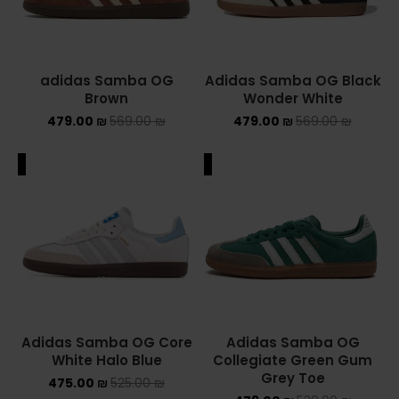
adidas Samba OG
Adidas Samba OG Black
Brown
Wonder White
479.00
₪
569.00
₪
479.00
₪
569.00
₪
ALE
SALE
Adidas Samba OG Core
Adidas Samba OG
White Halo Blue
Collegiate Green Gum
Grey Toe
475.00
₪
525.00
₪