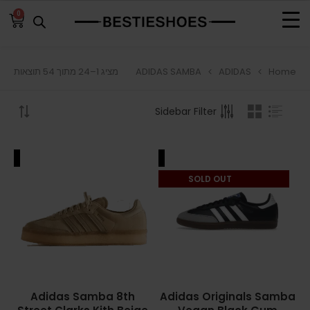
0
ADIDAS SAMBA
ADIDAS
Home
מציג 1–24 מתוך 54 תוצאות
BROWSE
Sidebar Filter
ADIDAS
ADIDAS BERMUDA
ALE
SALE
ADIDAS CAMPUS
SOLD OUT
ADIDAS FORUM
ADIDAS GAZELLE
ADIDAS SAMBA
Adidas Samba 8th
Adidas Originals Samba
ADIDAS SL 72