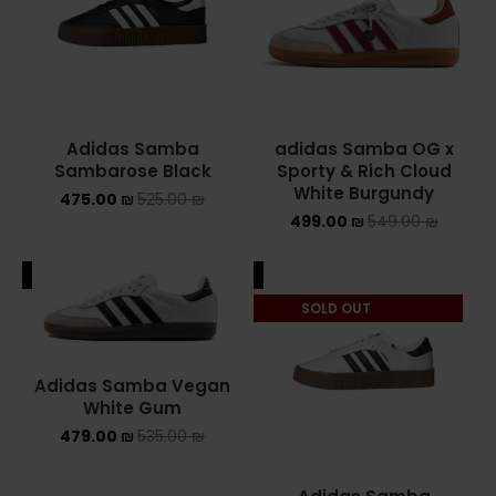
Adidas Samba
adidas Samba OG x
Sambarose Black
Sporty & Rich Cloud
White Burgundy
475.00
₪
525.00
₪
499.00
₪
549.00
₪
ALE
SALE
SOLD OUT
Adidas Samba Vegan
White Gum
479.00
₪
535.00
₪