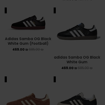
YEEZY
ALE
SALE
YEEZY 350
YEEZY 700
Adidas Samba OG Black
YEEZY SLIDES
White Gum (Football)
469.00
₪
685.00
₪
סנן לפי מחיר
adidas Samba OG Black
White Gum
469.00
₪
685.00
₪
סנן
ALE
SALE
750 ₪
—
460 ₪
מחיר: