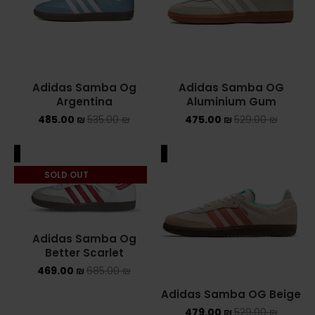
NIKE AIR MAX
NIKE BLAZER
Adidas Samba Og
Adidas Samba OG
NIKE COLLECTION
Argentina
Aluminium Gum
485.00
₪
535.00
₪
475.00
₪
529.00
₪
NIKE DUNK
NIKE SACAI
ALE
SALE
SOLD OUT
NIKE AIR VAPORMAX
NIKE DUNK KIDS
Adidas Samba Og
NIKE MAC ATTACK
Better Scarlet
469.00
₪
685.00
₪
PUMA X FENTY
Adidas Samba OG Beige
Uncategorized
479.00
₪
529.00
₪