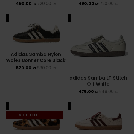
490.00
₪
720.00
₪
490.00
₪
720.00
₪
NEW BALANCE 2002R
ALE
SALE
NEW BALANCE 530
NEW BALANCE 550
NEW BALANCE 9060
Adidas Samba Nylon
Wales Bonner Core Black
OFF WHITE
670.00
₪
880.00
₪
PUMA
adidas Samba LT Stitch
Off White
PUMA PALERMO
475.00
₪
549.00
₪
UGG
ALE
SALE
SOLD OUT
UGG חורף
UGG קיץ