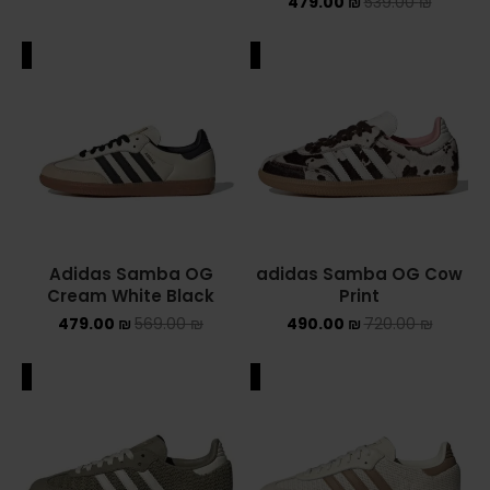
479.00
₪
539.00
₪
ALE
SALE
Adidas Samba OG
adidas Samba OG Cow
Cream White Black
Print
479.00
₪
569.00
₪
490.00
₪
720.00
₪
ALE
SALE