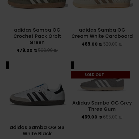
adidas Samba OG
adidas Samba OG
Crochet Pack Orbit
Cream White Cardboard
Green
469.00
₪
520.00
₪
479.00
₪
569.00
₪
ALE
SALE
SOLD OUT
Adidas Samba OG Grey
Three Gum
469.00
₪
685.00
₪
adidas Samba OG GS
White Black