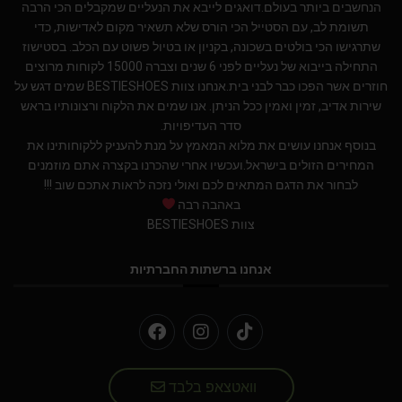
הנחשבים ביותר בעולם.דואגים לייבא את הנעליים שמקבלים הכי הרבה
תשומת לב, עם הסטייל הכי הורס שלא תשאיר מקום לאדישות, כדי
שתרגישו הכי בולטים בשכונה, בקניון או בטיול פשוט עם הכלב. בסטישוז
התחילה בייבוא של נעליים לפני 6 שנים וצברה 15000 לקוחות מרוצים
חוזרים אשר הפכו כבר לבני בית.אנחנו צוות BESTIESHOES שמים דגש על
שירות אדיב, זמין ואמין ככל הניתן. אנו שמים את הלקוח ורצונותיו בראש
סדר העדיפויות.
בנוסף אנחנו עושים את מלוא המאמץ על מנת להעניק ללקוחותינו את
המחירים הזולים בישראל.ועכשיו אחרי שהכרנו בקצרה אתם מוזמנים
לבחור את הדגם המתאים לכם ואולי נזכה לראות אתכם שוב !!!
באהבה רבה
צוות BESTIESHOES
אנחנו ברשתות החברתיות
וואטצאפ בלבד