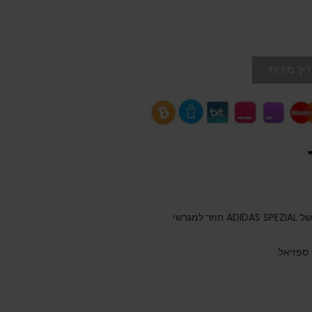
יך מידות
הסגנון הקלאסי האולטימטיבי בן 3 הפסים, ההיסטוריה של ADIDAS SPEZIAL חוזר למגרשי
ספזיאל.