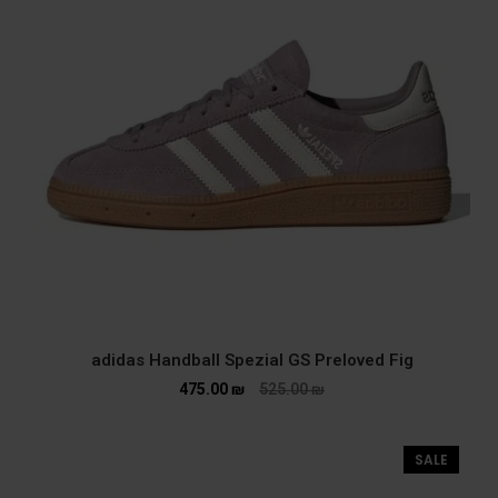
adidas Handball Spezial GS Preloved Fig
475.00
₪
525.00
₪
SALE