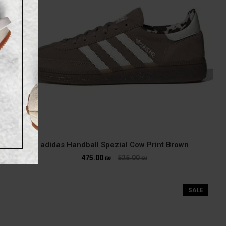
adidas Handball Spezial Cow Print Brown
475.00
₪
525.00
₪
SALE