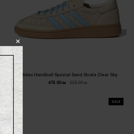
CLOSE
THIS
MODULE
adidas Handball Spezial Sand Strata Clear Sky
475.00
₪
525.00
₪
SALE