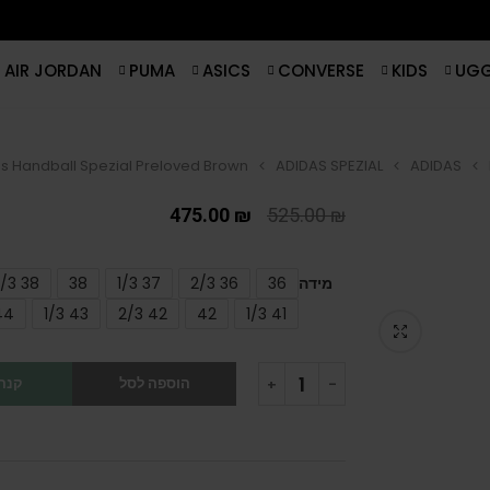
AIR JORDAN
PUMA
ASICS
CONVERSE
KIDS
UG
s Handball Spezial Preloved Brown
ADIDAS SPEZIAL
ADIDAS
475.00
₪
525.00
₪
מידה
36
36 2/3
37 1/3
38
38 2/3
44
43 1/3
42 2/3
42
41 1/3
הוספה לסל
קנה 