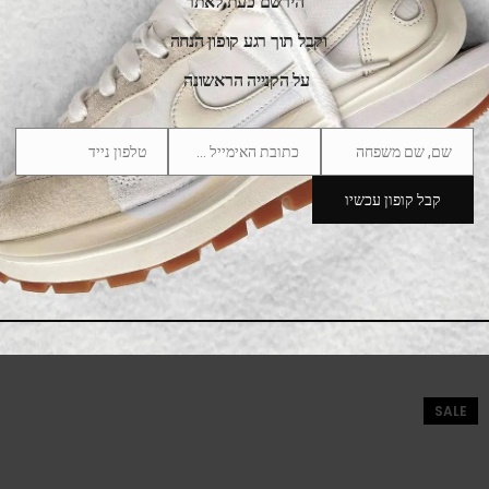
הירשם כעת לאתר
וקבל תוך רגע קופון הנחה
על הקנייה הראשונה
שם, שם משפחה
כתובת האימייל שלך
טלפון נייד
Phone
Email
Name
Number
קבל קופון עכשיו
adidas Handball Spezial Cardboard White
475.00
₪
525.00
₪
SALE