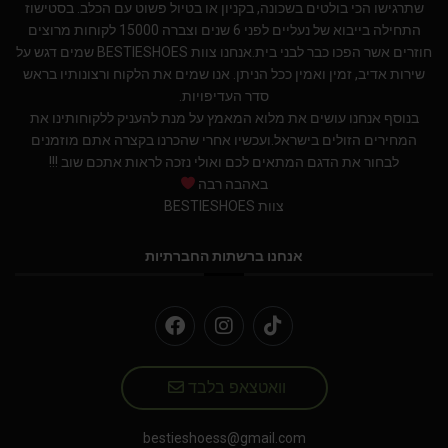
שתרגישו הכי בולטים בשכונה, בקניון או בטיול פשוט עם הכלב. בסטישוז
התחילה בייבוא של נעליים לפני 6 שנים וצברה 15000 לקוחות מרוצים
חוזרים אשר הפכו כבר לבני בית.אנחנו צוות BESTIESHOES שמים דגש על
שירות אדיב, זמין ואמין ככל הניתן. אנו שמים את הלקוח ורצונותיו בראש
סדר העדיפויות.
בנוסף אנחנו עושים את מלוא המאמץ על מנת להעניק ללקוחותינו את
המחירים הזולים בישראל.ועכשיו אחרי שהכרנו בקצרה אתם מוזמנים
לבחור את הדגם המתאים לכם ואולי נזכה לראות אתכם שוב !!!
באהבה רבה
צוות BESTIESHOES
אנחנו ברשתות החברתיות
וואטצאפ בלבד
bestieshoess@gmail.com