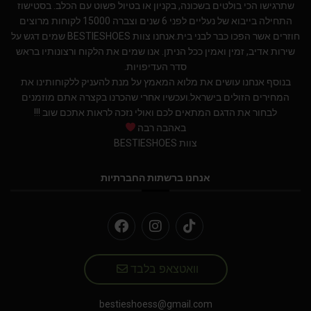
שתרגישו הכי בולטים בשכונה, בקניון או בטיול פשוט עם הכלב. בסטישוז
התחילה בייבוא של נעליים לפני 6 שנים וצברה 15000 לקוחות מרוצים
חוזרים אשר הפכו כבר לבני בית.אנחנו צוות BESTIESHOES שמים דגש על
שירות אדיב, זמין ואמין ככל הניתן. אנו שמים את הלקוח ורצונותיו בראש
סדר העדיפויות.
בנוסף אנחנו עושים את מלוא המאמץ על מנת להעניק ללקוחותינו את
המחירים הזולים בישראל.ועכשיו אחרי שהכרנו בקצרה אתם מוזמנים
לבחור את הדגם המתאים לכם ואולי נזכה לראות אתכם שוב !!!
באהבה רבה
צוות BESTIESHOES
אנחנו ברשתות החברתיות
וואטצאפ בלבד
bestieshoess@gmail.com