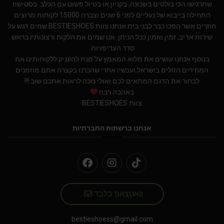
שתרגישו הכי בולטים בשכונה, בקניון או בטיול פשוט עם הכלב. בסטישוז
התחילה בייבוא של נעליים לפני 6 שנים וצברה 15000 לקוחות מרוצים
חוזרים אשר הפכו כבר לבני בית.אנחנו צוות BESTIESHOES שמים דגש על
שירות אדיב, זמין ואמין ככל הניתן. אנו שמים את הלקוח ורצונותיו בראש
סדר העדיפויות.
בנוסף אנחנו עושים את מלוא המאמץ על מנת להעניק ללקוחותינו את
המחירים הזולים בישראל.ועכשיו אחרי שהכרנו בקצרה אתם מוזמנים
לבחור את הדגם המתאים לכם ואולי נזכה לראות אתכם שוב !!!
באהבה רבה
צוות BESTIESHOES
אנחנו ברשתות החברתיות
וואטצאפ בלבד
bestieshoess@gmail.com