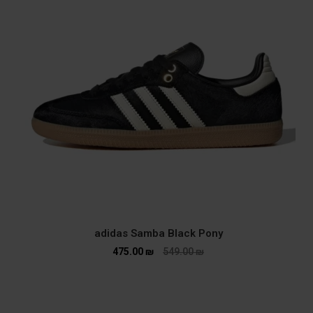
adidas Samba Black Pony
475.00
₪
549.00
₪