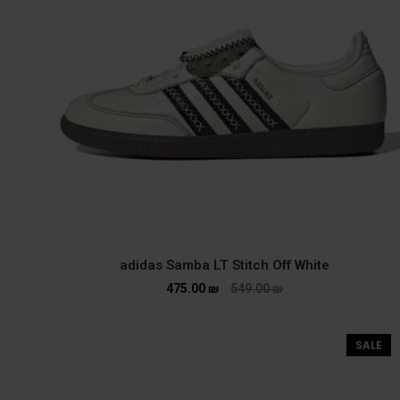
adidas Samba LT Stitch Off White
475.00
₪
549.00
₪
SALE