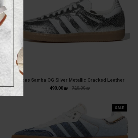
adidas Samba OG Silver Metallic Cracked Leather
490.00
₪
720.00
₪
SALE