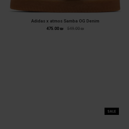
Adidas x atmos Samba OG Denim
475.00
₪
549.00
₪
SALE