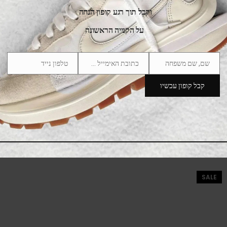
וקבל תוך רגע קופון הנחה
על הקנייה הראשונה
שם, שם משפחה
כתובת האימייל שלך
טלפון נייד
Phone
Email
Name
Number
קבל קופון עכשיו
notitle x adidas Samba Brown
750.00
₪
1,200.00
₪
SALE