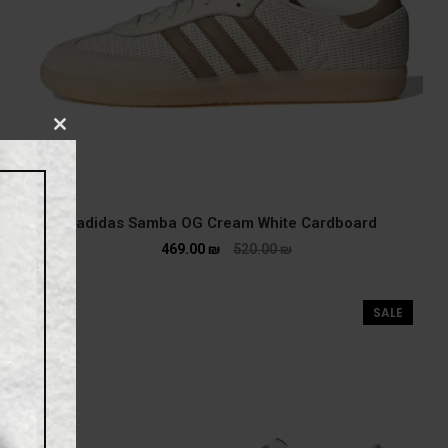
CLOSE
THIS
MODULE
adidas Samba OG Cream White Cardboard
469.00
₪
520.00
₪
SALE