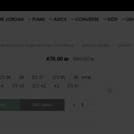
IR JORDAN
PUMA
ASICS
CONVERSE
KIDS
UG
Samba Nylon Wales Bonner Core Black
ADIDAS SAMBA
ADIDAS
670.00
₪
880.00
₪
מידה
36
36 2/3
37 1/3
38
38 2/3
44
43 1/3
42 2/3
42
41 1/3
הוספה לסל
קנה 