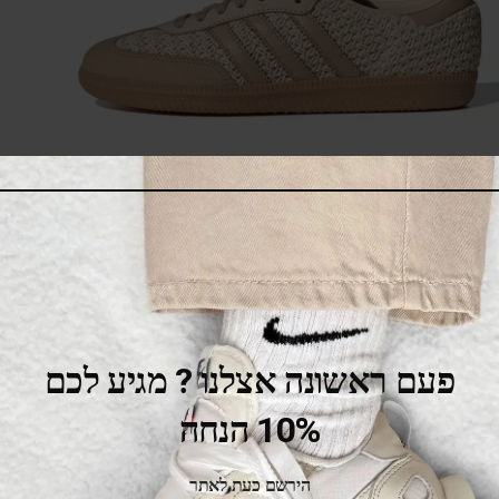
adidas Samba OG Sand Strata Magic Beige
469.00
₪
520.00
₪
SALE
פעם ראשונה אצלנו ? מגיע לכם
10% הנחה
הירשם כעת לאתר