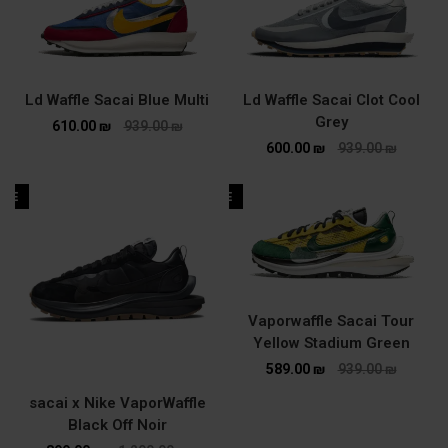
Ld Waffle Sacai Blue Multi
Ld Waffle Sacai Clot Cool
Grey
610.00
₪
939.00
₪
600.00
₪
939.00
₪
ALE
SALE
Vaporwaffle Sacai Tour
Yellow Stadium Green
589.00
₪
939.00
₪
sacai x Nike VaporWaffle
Black Off Noir