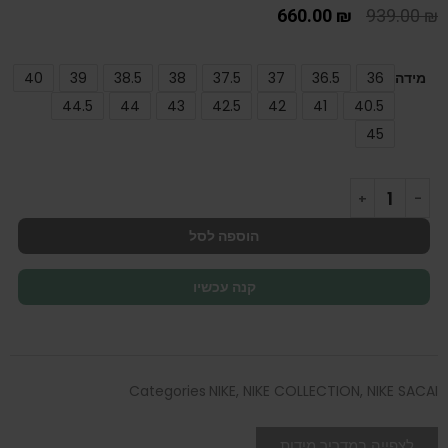
660.00
₪
939.00
₪
מידה
36
36.5
37
37.5
38
38.5
39
40
44.5
44
43
42.5
42
41
40.5
45
הוספה לסל
קנה עכשיו
Categories
NIKE
,
NIKE COLLECTION
,
NIKE SACAI
לצפייה במדריך מידות