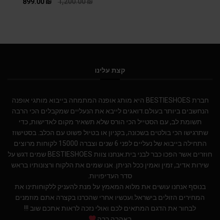
899.00
₪
1,200.00
₪
קצת עלינו
חברת BESTIESHOES היא מותג אופנה המתמחה בייבוא מותגי אופנה
הנחשבים ביותר בעולם.דואגים לייבא את הנעליים שמקבלים הכי הרבה
תשומת לב, עם הסטייל הכי הורס שלא תשאיר מקום לאדישות, כדי
שתרגישו הכי בולטים בשכונה, בקניון או בטיול פשוט עם הכלב. בסטישוז
התחילה בייבוא של נעליים לפני 6 שנים וצברה 15000 לקוחות מרוצים
חוזרים אשר הפכו כבר לבני בית.אנחנו צוות BESTIESHOES שמים דגש על
שירות אדיב, זמין ואמין ככל הניתן. אנו שמים את הלקוח ורצונותיו בראש
סדר העדיפויות.
בנוסף אנחנו עושים את מלוא המאמץ על מנת להעניק ללקוחותינו את
המחירים הזולים בישראל.ועכשיו אחרי שהכרנו בקצרה אתם מוזמנים
לבחור את הדגם המתאים לכם ואולי נזכה לראות אתכם שוב !!!
באהבה רבה