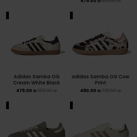
479.00
₪
539.00
₪
ALE
SALE
Adidas Samba OG
adidas Samba OG Cow
Cream White Black
Print
479.00
₪
569.00
₪
490.00
₪
720.00
₪
ALE
SALE