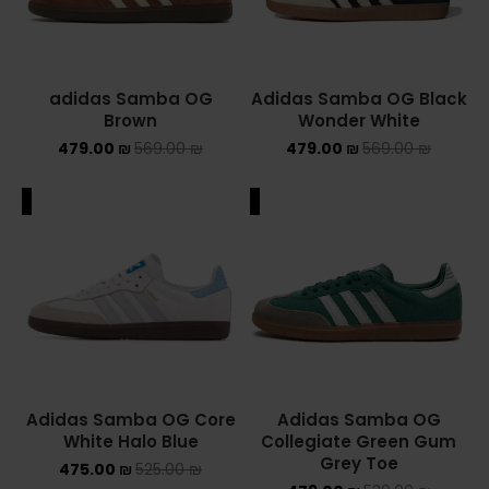
adidas Samba OG
Adidas Samba OG Black
Brown
Wonder White
479.00
₪
569.00
₪
479.00
₪
569.00
₪
ALE
SALE
Adidas Samba OG Core
Adidas Samba OG
White Halo Blue
Collegiate Green Gum
Grey Toe
475.00
₪
525.00
₪