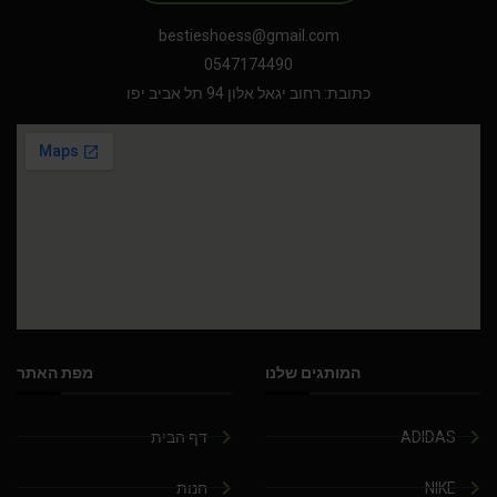
bestieshoess@gmail.com
0547174490
כתובת: רחוב יגאל אלון 94 תל אביב יפו
המותגים שלנו
מפת האתר
ADIDAS
דף הבית
NIKE
חנות