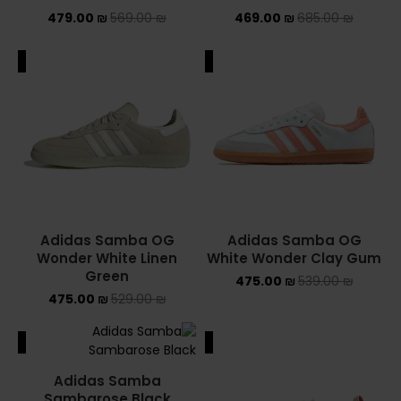
479.00
₪
569.00
₪
469.00
₪
685.00
₪
ALE
SALE
Adidas Samba OG
Adidas Samba OG
Wonder White Linen
White Wonder Clay Gum
Green
475.00
₪
539.00
₪
475.00
₪
529.00
₪
ALE
SALE
Adidas Samba
Sambarose Black