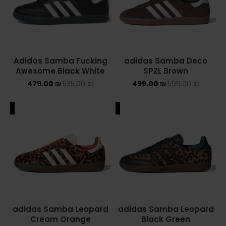
ASICS ONITSUKA TIGER
ASICS X NEEDLES EX89
Adidas Samba Fucking
adidas Samba Deco
BALENCIAGA
Awesome Black White
SPZL Brown
479.00
₪
535.00
₪
499.00
₪
599.00
₪
BRANDS
ALEXANDER MCQUEEN
ALE
SALE
CONVERSE
DR MARTENS
NEW BALANCE
NEW BALANCE 1000
adidas Samba Leopard
adidas Samba Leopard
Cream Orange
Black Green
NEW BALANCE 1906R