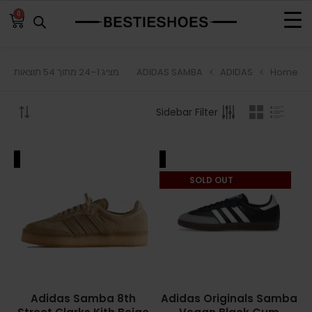
0
ADIDAS SAMBA
ADIDAS
Home
מציג 1–24 מתוך 54 תוצאות
BROWSE
Sidebar Filter
ADIDAS
ADIDAS BERMUDA
ALE
SALE
ADIDAS CAMPUS
SOLD OUT
ADIDAS FORUM
ADIDAS GAZELLE
ADIDAS SAMBA
Adidas Samba 8th
Adidas Originals Samba
ADIDAS SL 72