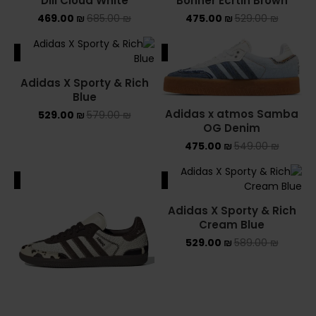
Dill Cloud White
Bonner Ecrtin Brown
469.00
₪
685.00
₪
475.00
₪
529.00
₪
ALE
SALE
Adidas X Sporty & Rich
Blue
Adidas x atmos Samba
529.00
₪
579.00
₪
OG Denim
475.00
₪
549.00
₪
ALE
SALE
Adidas X Sporty & Rich
Cream Blue
529.00
₪
589.00
₪