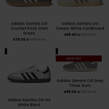
adidas Samba OG
adidas Samba OG
Crochet Pack Orbit
Cream White Cardboard
Green
469.00
₪
520.00
₪
479.00
₪
569.00
₪
ALE
SALE
SOLD OUT
Adidas Samba OG Grey
Three Gum
469.00
₪
685.00
₪
adidas Samba OG GS
White Black