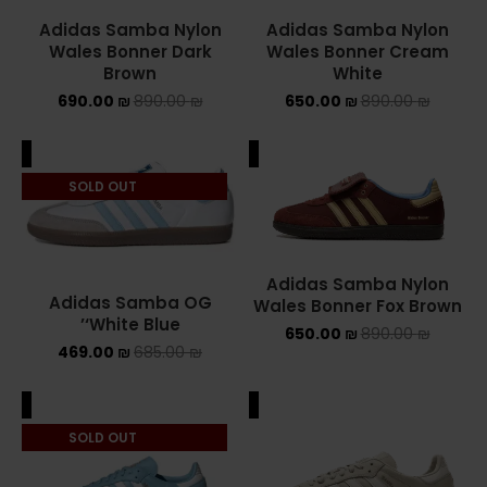
Adidas Samba Nylon
Adidas Samba Nylon
Converse Chuck Taylor All Star
Wales Bonner Dark
Wales Bonner Cream
Brown
White
KIDS
690.00
₪
890.00
₪
650.00
₪
890.00
₪
ADIDAS KIDS
ALE
SALE
JORDAN KIDS
SOLD OUT
NEW BALANCE KIDS
NIKE DUNK KIDS
Adidas Samba Nylon
Adidas Samba OG
Wales Bonner Fox Brown
‘White Blue’
YEEZY KIDS
650.00
₪
890.00
₪
469.00
₪
685.00
₪
NIKE
ALE
SALE
NIKE AIR FORCE 1
SOLD OUT
NIKE AIR FORCE 1 SHADOW