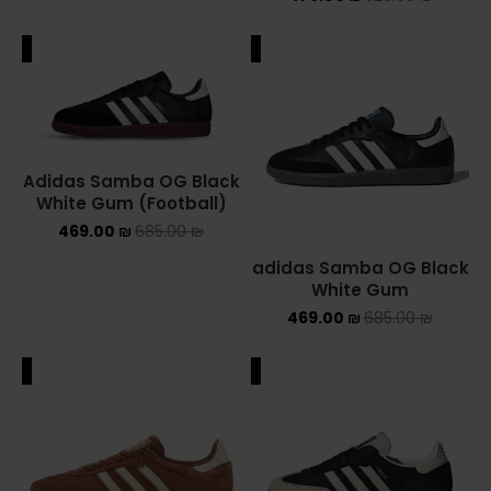
YEEZY
ALE
SALE
YEEZY 350
YEEZY 700
Adidas Samba OG Black
YEEZY SLIDES
White Gum (Football)
469.00
₪
685.00
₪
סנן לפי מחיר
adidas Samba OG Black
White Gum
469.00
₪
685.00
₪
סנן
ALE
SALE
750 ₪
—
460 ₪
מחיר: