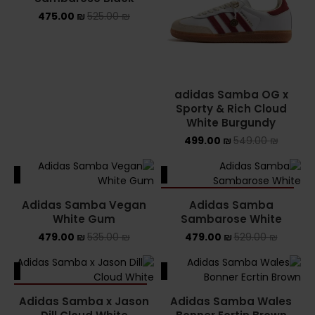
475.00
₪
525.00
₪
adidas Samba OG x
Sporty & Rich Cloud
White Burgundy
499.00
₪
549.00
₪
ALE
SALE
SOLD OUT
Adidas Samba Vegan
Adidas Samba
White Gum
Sambarose White
479.00
₪
535.00
₪
479.00
₪
529.00
₪
ALE
SALE
SOLD OUT
Adidas Samba x Jason
Adidas Samba Wales