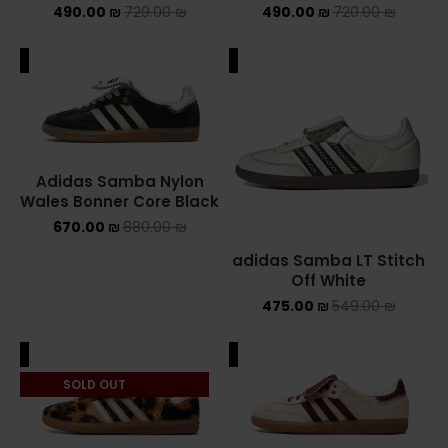
490.00
₪
720.00
₪
490.00
₪
720.00
₪
NEW BALANCE 2002R
ALE
SALE
NEW BALANCE 530
NEW BALANCE 550
NEW BALANCE 9060
Adidas Samba Nylon
Wales Bonner Core Black
OFF WHITE
670.00
₪
880.00
₪
PUMA
adidas Samba LT Stitch
Off White
PUMA PALERMO
475.00
₪
549.00
₪
UGG
ALE
SALE
SOLD OUT
UGG חורף
UGG קיץ