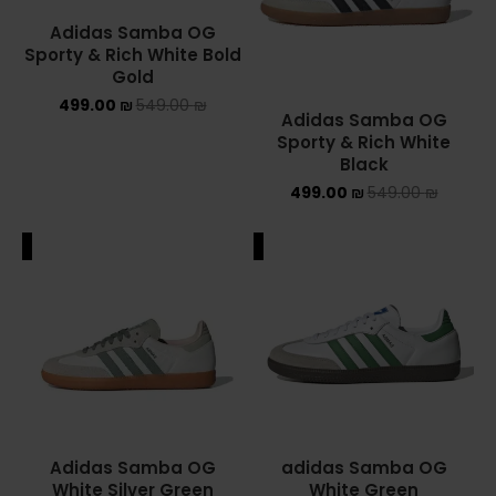
Adidas Samba OG
Sporty & Rich White Bold
Gold
499.00
₪
549.00
₪
Adidas Samba OG
Sporty & Rich White
Black
499.00
₪
549.00
₪
ALE
SALE
Adidas Samba OG
adidas Samba OG
White Silver Green
White Green