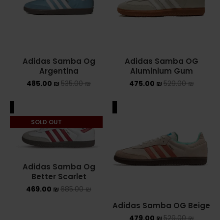
NIKE AIR MAX
NIKE BLAZER
Adidas Samba Og
Adidas Samba OG
NIKE COLLECTION
Argentina
Aluminium Gum
485.00
₪
535.00
₪
475.00
₪
529.00
₪
NIKE DUNK
NIKE SACAI
ALE
SALE
SOLD OUT
NIKE AIR VAPORMAX
NIKE DUNK KIDS
Adidas Samba Og
NIKE MAC ATTACK
Better Scarlet
469.00
₪
685.00
₪
PUMA X FENTY
Adidas Samba OG Beige
Uncategorized
479.00
₪
529.00
₪