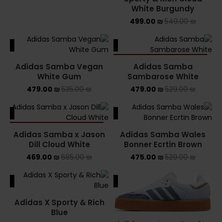
White Burgundy
499.00
₪
549.00
₪
ALE
SALE
SOLD OUT
Adidas Samba Vegan
Adidas Samba
White Gum
Sambarose White
479.00
₪
535.00
₪
479.00
₪
529.00
₪
ALE
SALE
SOLD OUT
Adidas Samba x Jason
Adidas Samba Wales
Dill Cloud White
Bonner Ecrtin Brown
469.00
₪
685.00
₪
475.00
₪
529.00
₪
ALE
SALE
Adidas X Sporty & Rich
Blue