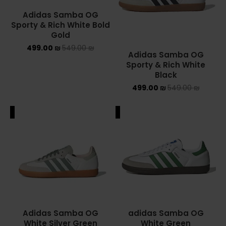
Adidas Samba OG
Sporty & Rich White Bold
Gold
499.00
₪
549.00
₪
Adidas Samba OG
Sporty & Rich White
Black
499.00
₪
549.00
₪
ALE
SALE
Adidas Samba OG
adidas Samba OG
White Silver Green
White Green