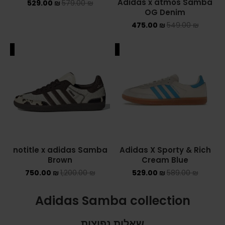
Adidas x atmos Samba
529.00
₪
579.00
₪
OG Denim
475.00
₪
549.00
₪
ALE
SALE
notitle x adidas Samba
Adidas X Sporty & Rich
Brown
Cream Blue
750.00
₪
1,200.00
₪
529.00
₪
589.00
₪
Adidas Samba collection
שאלות נפוצות