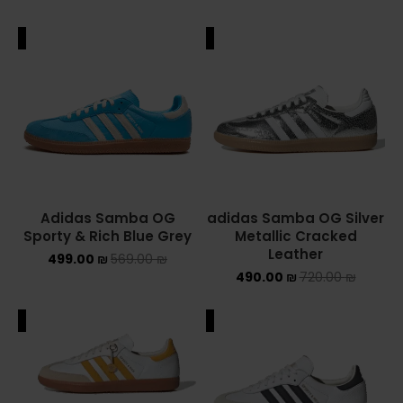
ALE
SALE
Adidas Samba OG
adidas Samba OG Silver
Sporty & Rich Blue Grey
Metallic Cracked
Leather
499.00
₪
569.00
₪
490.00
₪
720.00
₪
ALE
SALE