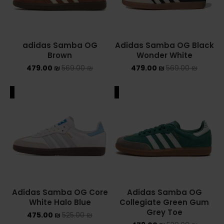
adidas Samba OG
Adidas Samba OG Black
Brown
Wonder White
479.00
₪
569.00
₪
479.00
₪
569.00
₪
ALE
SALE
Adidas Samba OG Core
Adidas Samba OG
White Halo Blue
Collegiate Green Gum
Grey Toe
475.00
₪
525.00
₪