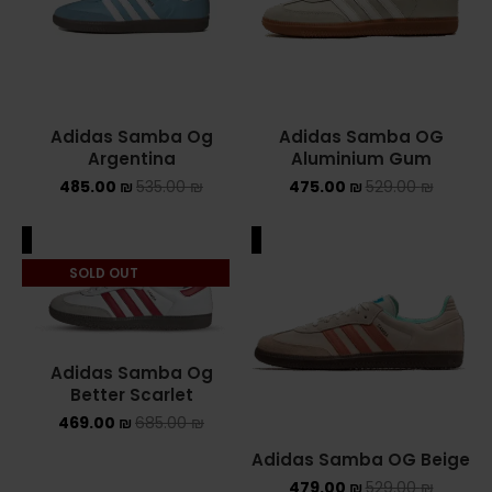
NIKE AIR MAX
NIKE BLAZER
Adidas Samba Og
Adidas Samba OG
NIKE COLLECTION
Argentina
Aluminium Gum
485.00
₪
535.00
₪
475.00
₪
529.00
₪
NIKE DUNK
NIKE SACAI
ALE
SALE
SOLD OUT
NIKE AIR VAPORMAX
NIKE DUNK KIDS
Adidas Samba Og
NIKE MAC ATTACK
Better Scarlet
469.00
₪
685.00
₪
PUMA X FENTY
Adidas Samba OG Beige
Uncategorized
479.00
₪
529.00
₪