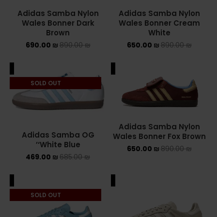
Adidas Samba Nylon
Adidas Samba Nylon
Converse Chuck Taylor All Star
Wales Bonner Dark
Wales Bonner Cream
Brown
White
KIDS
690.00
₪
890.00
₪
650.00
₪
890.00
₪
ADIDAS KIDS
ALE
SALE
JORDAN KIDS
SOLD OUT
NEW BALANCE KIDS
NIKE DUNK KIDS
Adidas Samba Nylon
Adidas Samba OG
Wales Bonner Fox Brown
‘White Blue’
YEEZY KIDS
650.00
₪
890.00
₪
469.00
₪
685.00
₪
NIKE
ALE
SALE
NIKE AIR FORCE 1
SOLD OUT
NIKE AIR FORCE 1 SHADOW