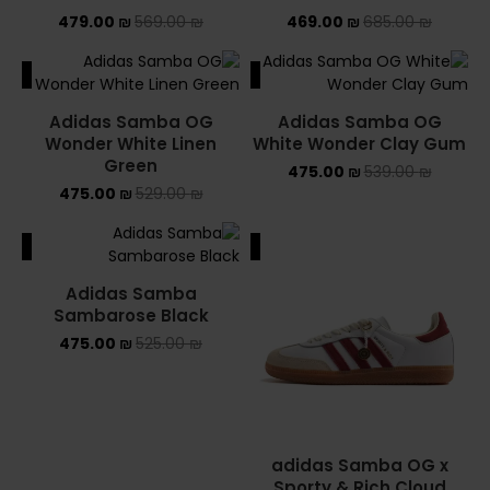
479.00
₪
569.00
₪
469.00
₪
685.00
₪
ALE
SALE
Adidas Samba OG
Adidas Samba OG
Wonder White Linen
White Wonder Clay Gum
Green
475.00
₪
539.00
₪
475.00
₪
529.00
₪
ALE
SALE
Adidas Samba
Sambarose Black
475.00
₪
525.00
₪
adidas Samba OG x
Sporty & Rich Cloud