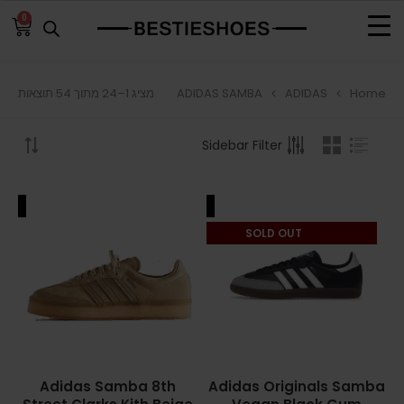
0
ADIDAS SAMBA
ADIDAS
Home
מציג 1–24 מתוך 54 תוצאות
BROWSE
Sidebar Filter
ADIDAS
ADIDAS BERMUDA
ALE
SALE
ADIDAS CAMPUS
SOLD OUT
ADIDAS FORUM
ADIDAS GAZELLE
ADIDAS SAMBA
Adidas Samba 8th
Adidas Originals Samba
ADIDAS SL 72