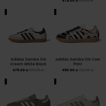
479.00
₪
539.00
₪
ALE
SALE
Adidas Samba OG
adidas Samba OG Cow
Cream White Black
Print
479.00
₪
569.00
₪
490.00
₪
720.00
₪
ALE
SALE