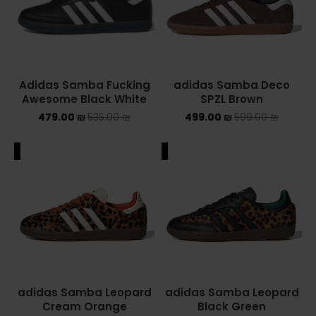
ASICS ONITSUKA TIGER
ASICS X NEEDLES EX89
Adidas Samba Fucking
adidas Samba Deco
BALENCIAGA
Awesome Black White
SPZL Brown
479.00
₪
535.00
₪
499.00
₪
599.00
₪
BRANDS
ALEXANDER MCQUEEN
ALE
SALE
CONVERSE
DR MARTENS
NEW BALANCE
NEW BALANCE 1000
adidas Samba Leopard
adidas Samba Leopard
Cream Orange
Black Green
NEW BALANCE 1906R