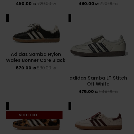
490.00
₪
720.00
₪
490.00
₪
720.00
₪
NEW BALANCE 2002R
ALE
SALE
NEW BALANCE 530
NEW BALANCE 550
NEW BALANCE 9060
Adidas Samba Nylon
Wales Bonner Core Black
OFF WHITE
670.00
₪
880.00
₪
PUMA
adidas Samba LT Stitch
Off White
PUMA PALERMO
475.00
₪
549.00
₪
UGG
ALE
SALE
SOLD OUT
UGG חורף
UGG קיץ