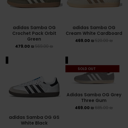
adidas Samba OG
adidas Samba OG
Crochet Pack Orbit
Cream White Cardboard
Green
469.00
₪
520.00
₪
479.00
₪
569.00
₪
ALE
SALE
SOLD OUT
Adidas Samba OG Grey
Three Gum
469.00
₪
685.00
₪
adidas Samba OG GS
White Black