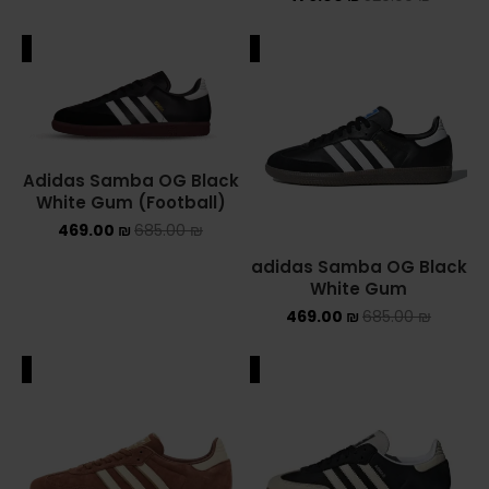
YEEZY
ALE
SALE
YEEZY 350
YEEZY 700
Adidas Samba OG Black
YEEZY SLIDES
White Gum (Football)
469.00
₪
685.00
₪
סנן לפי מחיר
adidas Samba OG Black
White Gum
469.00
₪
685.00
₪
סנן
ALE
SALE
750 ₪
—
460 ₪
מחיר: