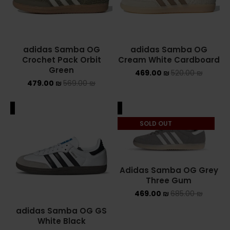
adidas Samba OG
adidas Samba OG
Crochet Pack Orbit
Cream White Cardboard
Green
469.00
₪
520.00
₪
479.00
₪
569.00
₪
ALE
SALE
SOLD OUT
Adidas Samba OG Grey
Three Gum
469.00
₪
685.00
₪
adidas Samba OG GS
White Black