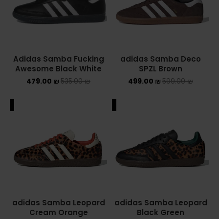
ASICS ONITSUKA TIGER
ASICS X NEEDLES EX89
Adidas Samba Fucking
adidas Samba Deco
BALENCIAGA
Awesome Black White
SPZL Brown
479.00
₪
535.00
₪
499.00
₪
599.00
₪
BRANDS
ALEXANDER MCQUEEN
ALE
SALE
CONVERSE
DR MARTENS
NEW BALANCE
NEW BALANCE 1000
adidas Samba Leopard
adidas Samba Leopard
Cream Orange
Black Green
NEW BALANCE 1906R