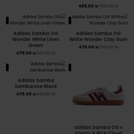
469.00
₪
685.00
₪
ALE
SALE
Adidas Samba OG
Adidas Samba OG
Wonder White Linen
White Wonder Clay Gum
Green
475.00
₪
539.00
₪
475.00
₪
529.00
₪
ALE
SALE
Adidas Samba
Sambarose Black
475.00
₪
525.00
₪
adidas Samba OG x
Sporty & Rich Cloud