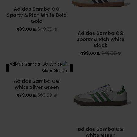
Adidas Samba OG
Sporty & Rich White Bold
Gold
499.00
₪
549.00
₪
Adidas Samba OG
Sporty & Rich White
Black
499.00
₪
549.00
₪
ALE
SALE
Adidas Samba OG
White Silver Green
479.00
₪
569.00
₪
adidas Samba OG
White Green