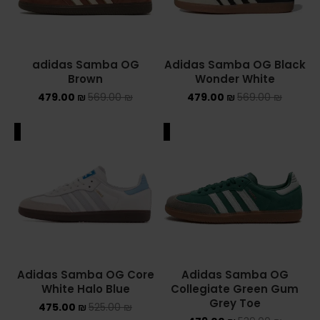
adidas Samba OG
Adidas Samba OG Black
Brown
Wonder White
479.00
₪
569.00
₪
479.00
₪
569.00
₪
ALE
SALE
Adidas Samba OG Core
Adidas Samba OG
White Halo Blue
Collegiate Green Gum
Grey Toe
475.00
₪
525.00
₪