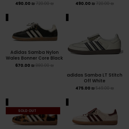
490.00
₪
720.00
₪
490.00
₪
720.00
₪
NEW BALANCE 2002R
ALE
SALE
NEW BALANCE 530
NEW BALANCE 550
NEW BALANCE 9060
Adidas Samba Nylon
Wales Bonner Core Black
OFF WHITE
670.00
₪
880.00
₪
PUMA
adidas Samba LT Stitch
Off White
PUMA PALERMO
475.00
₪
549.00
₪
UGG
ALE
SALE
SOLD OUT
UGG חורף
UGG קיץ