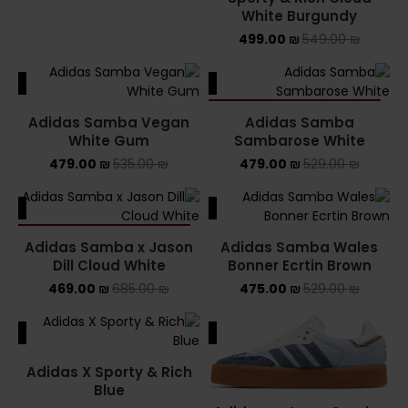
White Burgundy
499.00
₪
549.00
₪
ALE
SALE
SOLD OUT
Adidas Samba Vegan
Adidas Samba
White Gum
Sambarose White
479.00
₪
535.00
₪
479.00
₪
529.00
₪
ALE
SALE
SOLD OUT
Adidas Samba x Jason
Adidas Samba Wales
Dill Cloud White
Bonner Ecrtin Brown
469.00
₪
685.00
₪
475.00
₪
529.00
₪
ALE
SALE
Adidas X Sporty & Rich
Blue