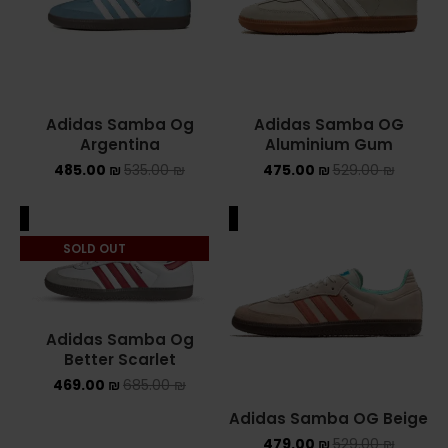
NIKE AIR MAX
NIKE BLAZER
Adidas Samba Og
Adidas Samba OG
NIKE COLLECTION
Argentina
Aluminium Gum
485.00
₪
535.00
₪
475.00
₪
529.00
₪
NIKE DUNK
NIKE SACAI
ALE
SALE
SOLD OUT
NIKE AIR VAPORMAX
NIKE DUNK KIDS
Adidas Samba Og
NIKE MAC ATTACK
Better Scarlet
469.00
₪
685.00
₪
PUMA X FENTY
Adidas Samba OG Beige
Uncategorized
479.00
₪
529.00
₪