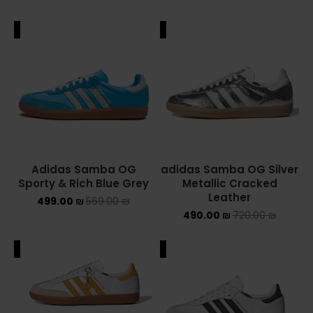
ALE
SALE
Adidas Samba OG
adidas Samba OG Silver
Sporty & Rich Blue Grey
Metallic Cracked
Leather
499.00
₪
569.00
₪
490.00
₪
720.00
₪
ALE
SALE