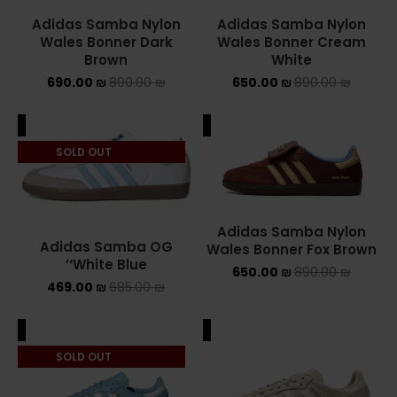
Adidas Samba Nylon
Adidas Samba Nylon
Converse Chuck Taylor All Star
Wales Bonner Dark
Wales Bonner Cream
Brown
White
KIDS
690.00
₪
890.00
₪
650.00
₪
890.00
₪
ADIDAS KIDS
ALE
SALE
JORDAN KIDS
SOLD OUT
NEW BALANCE KIDS
NIKE DUNK KIDS
Adidas Samba Nylon
Adidas Samba OG
Wales Bonner Fox Brown
‘White Blue’
YEEZY KIDS
650.00
₪
890.00
₪
469.00
₪
685.00
₪
NIKE
ALE
SALE
NIKE AIR FORCE 1
SOLD OUT
NIKE AIR FORCE 1 SHADOW