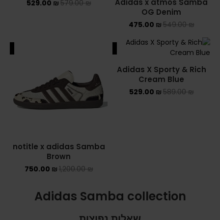
Adidas x atmos Samba
529.00
₪
579.00
₪
OG Denim
475.00
₪
549.00
₪
ALE
SALE
Adidas X Sporty & Rich
Cream Blue
529.00
₪
589.00
₪
notitle x adidas Samba
Brown
750.00
₪
1,200.00
₪
Adidas Samba collection
שאלות נפוצות