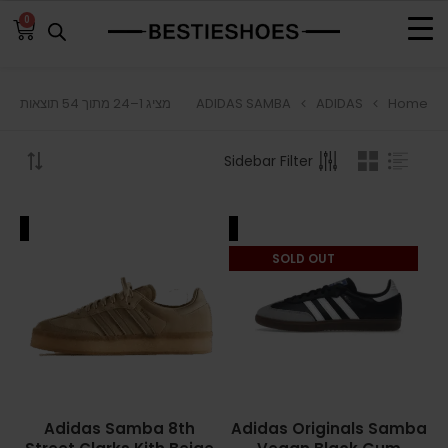
0
ADIDAS SAMBA
ADIDAS
Home
מציג 1–24 מתוך 54 תוצאות
BROWSE
Sidebar Filter
ADIDAS
ADIDAS BERMUDA
ALE
SALE
ADIDAS CAMPUS
SOLD OUT
ADIDAS FORUM
ADIDAS GAZELLE
ADIDAS SAMBA
Adidas Samba 8th
Adidas Originals Samba
ADIDAS SL 72