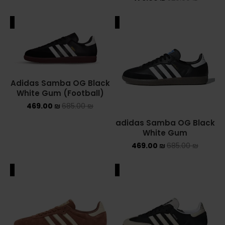
YEEZY
ALE
SALE
YEEZY 350
YEEZY 700
Adidas Samba OG Black
YEEZY SLIDES
White Gum (Football)
469.00
₪
685.00
₪
סנן לפי מחיר
adidas Samba OG Black
White Gum
469.00
₪
685.00
₪
סנן
ALE
SALE
750 ₪
—
460 ₪
מחיר: