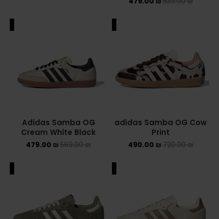
479.00
₪
539.00
₪
ALE
SALE
Adidas Samba OG
adidas Samba OG Cow
Cream White Black
Print
479.00
₪
569.00
₪
490.00
₪
720.00
₪
ALE
SALE