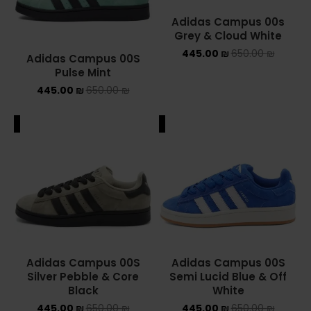
Adidas Campus 00s
Grey & Cloud White
445.00
₪
650.00
₪
Adidas Campus 00S
Pulse Mint
445.00
₪
650.00
₪
ALE
SALE
Adidas Campus 00S
Adidas Campus 00S
Silver Pebble & Core
Semi Lucid Blue & Off
Black
White
445.00
₪
650.00
₪
445.00
₪
650.00
₪