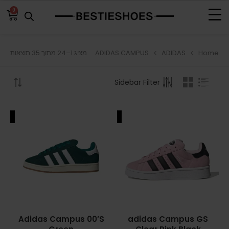
0
ADIDAS CAMPUS
ADIDAS
Home
מציג 1–24 מתוך 35 תוצאות
BROWSE
Sidebar Filter
ADIDAS
ADIDAS BERMUDA
ALE
SALE
ADIDAS CAMPUS
ADIDAS FORUM
ADIDAS GAZELLE
ADIDAS SAMBA
Adidas Campus 00’S
adidas Campus GS
ADIDAS SL 72