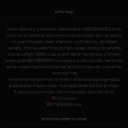
קצת עלינו
חברת BESTIESHOES היא מותג אופנה המתמחה בייבוא מותגי אופנה
הנחשבים ביותר בעולם.דואגים לייבא את הנעליים שמקבלים הכי הרבה
תשומת לב, עם הסטייל הכי הורס שלא תשאיר מקום לאדישות, כדי
שתרגישו הכי בולטים בשכונה, בקניון או בטיול פשוט עם הכלב. בסטישוז
התחילה בייבוא של נעליים לפני 6 שנים וצברה 15000 לקוחות מרוצים
חוזרים אשר הפכו כבר לבני בית.אנחנו צוות BESTIESHOES שמים דגש על
שירות אדיב, זמין ואמין ככל הניתן. אנו שמים את הלקוח ורצונותיו בראש
סדר העדיפויות.
בנוסף אנחנו עושים את מלוא המאמץ על מנת להעניק ללקוחותינו את
המחירים הזולים בישראל.ועכשיו אחרי שהכרנו בקצרה אתם מוזמנים
לבחור את הדגם המתאים לכם ואולי נזכה לראות אתכם שוב !!!
באהבה רבה
צוות BESTIESHOES
אנחנו ברשתות החברתיות