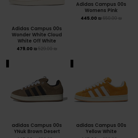
Adidas Campus 00s
Womens Pink
YEEZY
445.00
₪
650.00
₪
YEEZY 350
Adidas Campus 00s
Wonder White Cloud
YEEZY 700
White Off White
479.00
₪
529.00
₪
YEEZY SLIDES
ALE
SALE
סנן לפי מחיר
סנן
490 ₪
—
420 ₪
מחיר:
adidas Campus 00s
adidas Campus 00s
YNuk Brown Desert
Yellow White