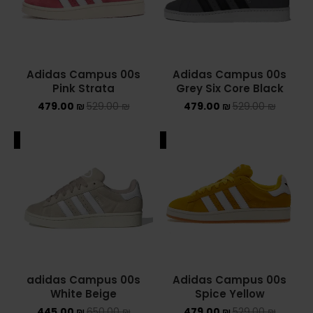
Converse Chuck Taylor All Star
KIDS
Adidas Campus 00s
Adidas Campus 00s
ADIDAS KIDS
Pink Strata
Grey Six Core Black
479.00
₪
529.00
₪
479.00
₪
529.00
₪
JORDAN KIDS
ALE
SALE
NEW BALANCE KIDS
NIKE DUNK KIDS
YEEZY KIDS
NIKE
NIKE AIR FORCE 1
Adidas Campus 00s
adidas Campus 00s
Spice Yellow
White Beige
NIKE AIR FORCE 1 SHADOW
479.00
₪
529.00
₪
445.00
₪
650.00
₪