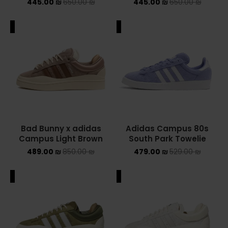
445.00
₪
650.00
₪
445.00
₪
650.00
₪
ALE
SALE
Bad Bunny x adidas
Adidas Campus 80s
Campus Light Brown
South Park Towelie
489.00
₪
850.00
₪
479.00
₪
529.00
₪
ALE
SALE