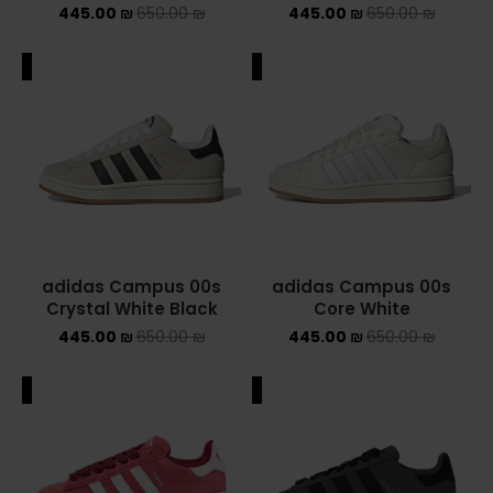
445.00
₪
650.00
₪
445.00
₪
650.00
₪
NEW BALANCE 2002R
ALE
SALE
NEW BALANCE 530
NEW BALANCE 550
NEW BALANCE 9060
OFF WHITE
PUMA
adidas Campus 00s
adidas Campus 00s
Crystal White Black
Core White
PUMA PALERMO
445.00
₪
650.00
₪
445.00
₪
650.00
₪
UGG
ALE
SALE
UGG חורף
UGG קיץ