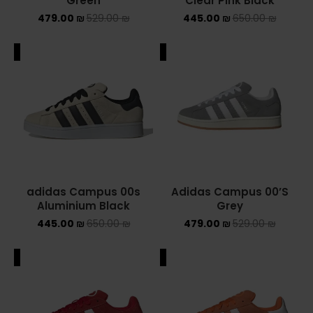
Green
Clear Pink Black
479.00
₪
529.00
₪
445.00
₪
650.00
₪
ADIDAS SPEZIAL
ADIDAS KIDS
ALE
SALE
AIR JORDAN
AIR JORDAN 1 HIGH
AIR JORDAN 1 LOW
AIR JORDAN 1 MID
adidas Campus 00s
Adidas Campus 00’S
Aluminium Black
Grey
AIR JORDAN 4
445.00
₪
650.00
₪
479.00
₪
529.00
₪
AIR JORDAN KIDS
ALE
SALE
ASICS
ASICS EX-89