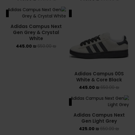
ALE
SALE
Adidas Campus Next
Gen Grey & Crystal
White
445.00
₪
650.00
₪
Adidas Campus 00S
White & Core Black
445.00
₪
650.00
₪
SALE
Adidas Campus Next
Gen Light Grey
425.00
₪
650.00
₪