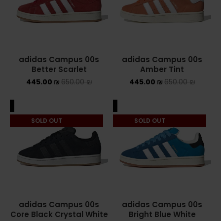
ASICS ONITSUKA TIGER
ASICS X NEEDLES EX89
adidas Campus 00s
adidas Campus 00s
BALENCIAGA
Better Scarlet
Amber Tint
445.00
₪
650.00
₪
445.00
₪
650.00
₪
BRANDS
ALEXANDER MCQUEEN
ALE
SALE
SOLD OUT
SOLD OUT
CONVERSE
DR MARTENS
NEW BALANCE
NEW BALANCE 1000
adidas Campus 00s
adidas Campus 00s
Core Black Crystal White
Bright Blue White
NEW BALANCE 1906R