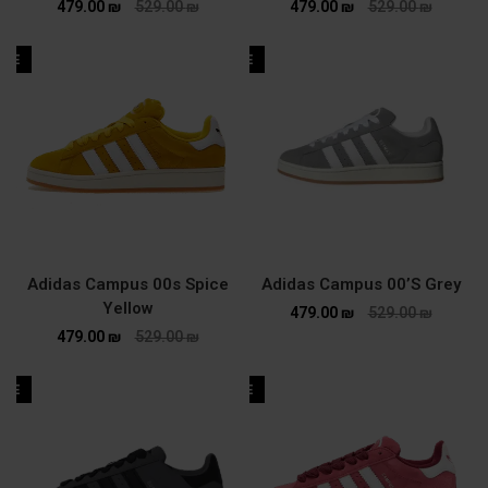
479.00
₪
529.00
₪
479.00
₪
529.00
₪
ALE
SALE
Adidas Campus 00s Spice
Adidas Campus 00’S Grey
Yellow
479.00
₪
529.00
₪
479.00
₪
529.00
₪
ALE
SALE