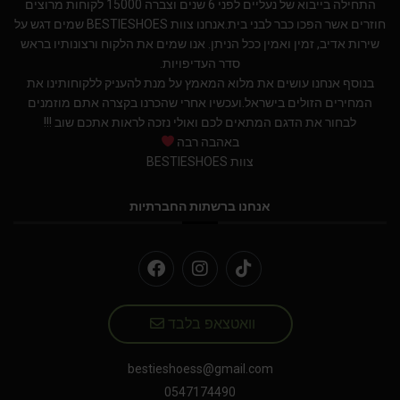
התחילה בייבוא של נעליים לפני 6 שנים וצברה 15000 לקוחות מרוצים
חוזרים אשר הפכו כבר לבני בית.אנחנו צוות BESTIESHOES שמים דגש על
שירות אדיב, זמין ואמין ככל הניתן. אנו שמים את הלקוח ורצונותיו בראש
סדר העדיפויות.
בנוסף אנחנו עושים את מלוא המאמץ על מנת להעניק ללקוחותינו את
המחירים הזולים בישראל.ועכשיו אחרי שהכרנו בקצרה אתם מוזמנים
לבחור את הדגם המתאים לכם ואולי נזכה לראות אתכם שוב !!!
באהבה רבה
צוות BESTIESHOES
אנחנו ברשתות החברתיות
וואטצאפ בלבד
bestieshoess@gmail.com
0547174490