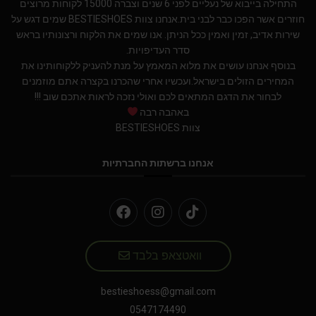
התחילה בייבוא של נעליים לפני 6 שנים וצברה 15000 לקוחות מרוצים
חוזרים אשר הפכו כבר לבני בית.אנחנו צוות BESTIESHOES שמים דגש על
שירות אדיב, זמין ואמין ככל הניתן. אנו שמים את הלקוח ורצונותיו בראש
סדר העדיפויות.
בנוסף אנחנו עושים את מלוא המאמץ על מנת להעניק ללקוחותינו את
המחירים הזולים בישראל.ועכשיו אחרי שהכרנו בקצרה אתם מוזמנים
לבחור את הדגם המתאים לכם ואולי נזכה לראות אתכם שוב !!!
באהבה רבה
צוות BESTIESHOES
אנחנו ברשתות החברתיות
וואטצאפ בלבד
bestieshoess@gmail.com
0547174490