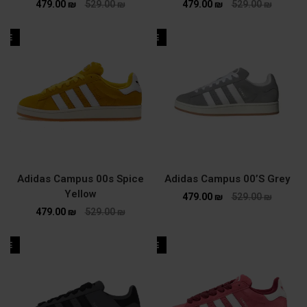
479.00
₪
529.00
₪
479.00
₪
529.00
₪
ALE
SALE
Adidas Campus 00s Spice
Adidas Campus 00’S Grey
Yellow
479.00
₪
529.00
₪
479.00
₪
529.00
₪
ALE
SALE