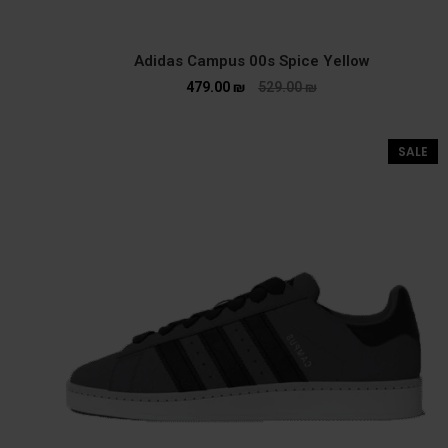
Adidas Campus 00s Spice Yellow
479.00
₪
529.00
₪
SALE