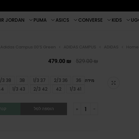
IR JORDAN
PUMA
ASICS
CONVERSE
KIDS
UG
Adidas Campus 00’S Green
ADIDAS CAMPUS
ADIDAS
Home
479.00
₪
529.00
₪
מידה
36
36 2/3
37 1/3
38
38 2/3
44
43 1/3
42 2/3
42
41 1/3
הוספה לסל
קנה 