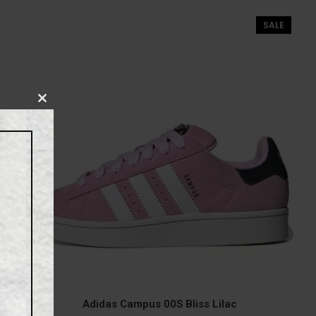
SALE
CLOSE
THIS
MODULE
Adidas Campus 00S Bliss Lilac