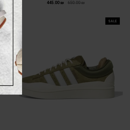
445.00
₪
650.00
₪
SALE