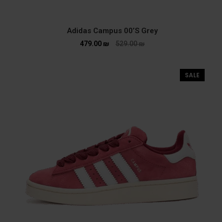
Adidas Campus 00’S Grey
479.00
₪
529.00
₪
SALE