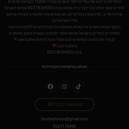
התחילה בייבוא של נעליים לפני 6 שנים וצברה 15000 לקוחות מרוצים
חוזרים אשר הפכו כבר לבני בית.אנחנו צוות BESTIESHOES שמים דגש על
שירות אדיב, זמין ואמין ככל הניתן. אנו שמים את הלקוח ורצונותיו בראש
סדר העדיפויות.
בנוסף אנחנו עושים את מלוא המאמץ על מנת להעניק ללקוחותינו את
המחירים הזולים בישראל.ועכשיו אחרי שהכרנו בקצרה אתם מוזמנים
לבחור את הדגם המתאים לכם ואולי נזכה לראות אתכם שוב !!!
באהבה רבה
צוות BESTIESHOES
אנחנו ברשתות החברתיות
וואטצאפ בלבד
bestieshoess@gmail.com
0547174490