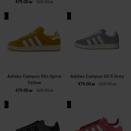
479.00
₪
529.00
₪
ALE
SALE
Adidas Campus 00s Spice
Adidas Campus 00’S Grey
Yellow
479.00
₪
529.00
₪
479.00
₪
529.00
₪
ALE
SALE