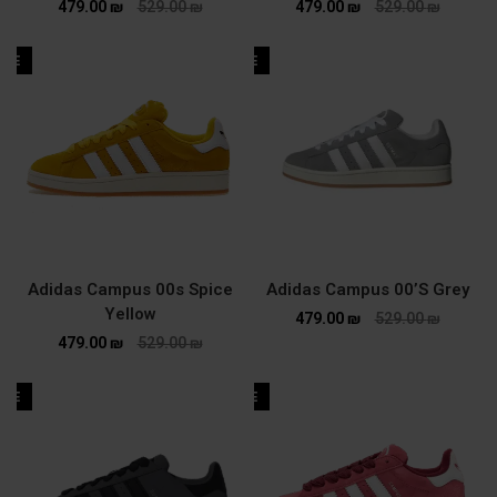
479.00
₪
529.00
₪
479.00
₪
529.00
₪
ALE
SALE
Adidas Campus 00s Spice
Adidas Campus 00’S Grey
Yellow
479.00
₪
529.00
₪
479.00
₪
529.00
₪
ALE
SALE