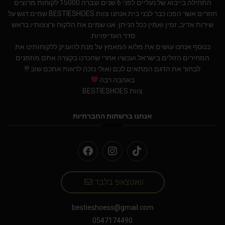
התחילה בייבוא של נעליים לפני 6 שנים וצברה 15000 לקוחות מרוצים
חוזרים אשר הפכו כבר לבני בית.אנחנו צוות BESTIESHOES שמים דגש על
שירות אדיב, זמין ואמין ככל הניתן. אנו שמים את הלקוח ורצונותיו בראש
סדר העדיפויות.
בנוסף אנחנו עושים את מלוא המאמץ על מנת להעניק ללקוחותינו את
המחירים הזולים בישראל.ועכשיו אחרי שהכרנו בקצרה אתם מוזמנים
לבחור את הדגם המתאים לכם ואולי נזכה לראות אתכם שוב !!!
באהבה רבה
צוות BESTIESHOES
אנחנו ברשתות החברתיות
וואטצאפ בלבד
bestieshoess@gmail.com
0547174490