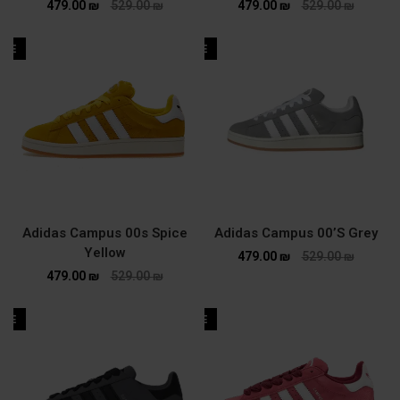
479.00
₪
529.00
₪
479.00
₪
529.00
₪
ALE
SALE
Adidas Campus 00s Spice
Adidas Campus 00’S Grey
Yellow
479.00
₪
529.00
₪
479.00
₪
529.00
₪
ALE
SALE