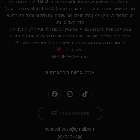
התחילה בייבוא של נעליים לפני 6 שנים וצברה 15000 לקוחות מרוצים
חוזרים אשר הפכו כבר לבני בית.אנחנו צוות BESTIESHOES שמים דגש על
שירות אדיב, זמין ואמין ככל הניתן. אנו שמים את הלקוח ורצונותיו בראש
סדר העדיפויות.
בנוסף אנחנו עושים את מלוא המאמץ על מנת להעניק ללקוחותינו את
המחירים הזולים בישראל.ועכשיו אחרי שהכרנו בקצרה אתם מוזמנים
לבחור את הדגם המתאים לכם ואולי נזכה לראות אתכם שוב !!!
באהבה רבה
צוות BESTIESHOES
אנחנו ברשתות החברתיות
וואטצאפ בלבד
bestieshoess@gmail.com
0547174490