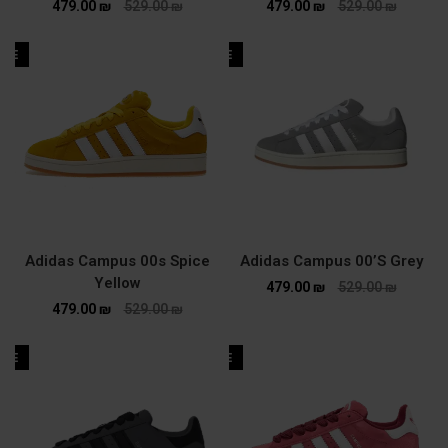
479.00
₪
529.00
₪
479.00
₪
529.00
₪
ALE
SALE
Adidas Campus 00s Spice
Adidas Campus 00’S Grey
Yellow
479.00
₪
529.00
₪
479.00
₪
529.00
₪
ALE
SALE