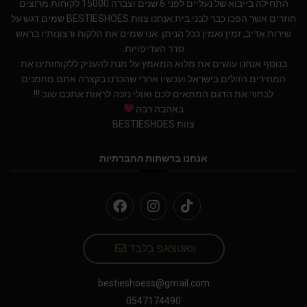
התחילה בייבוא של נעליים לפני 6 שנים וצברה 15000 לקוחות מרוצים
חוזרים אשר הפכו כבר לבני בית.אנחנו צוות BESTIESHOES שמים דגש על
שירות אדיב, זמין ואמין ככל הניתן. אנו שמים את הלקוח ורצונותיו בראש
סדר העדיפויות.
בנוסף אנחנו עושים את מלוא המאמץ על מנת להעניק ללקוחותינו את
המחירים הזולים בישראל.ועכשיו אחרי שהכרנו בקצרה אתם מוזמנים
לבחור את הדגם המתאים לכם ואולי נזכה לראות אתכם שוב !!!
באהבה רבה
צוות BESTIESHOES
אנחנו ברשתות החברתיות
וואטצאפ בלבד
bestieshoess@gmail.com
0547174490