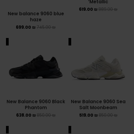
Metallic’
619.00
₪
889.00
₪
New balance 9060 blue
haze
699.00
₪
745.00
₪
ALE
SALE
New Balance 9060 Black
New Balance 9060 Sea
Phantom
Salt Moonbeam
638.00
₪
850.00
₪
519.00
₪
850.00
₪
ALE
SALE