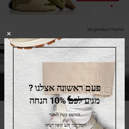
No product found
LOSE
THIS
DULE
פעם ראשונה אצלנו ?
מגיע לכם 10% הנחה
הירשם כעת לאתר
SALE
וקבל תוך רגע קופון הנחה