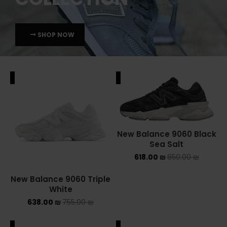
SHOP NOW
ALE
SALE
New Balance 9060 Black
Sea Salt
618.00
₪
850.00
₪
New Balance 9060 Triple
White
638.00
₪
755.00
₪
ALE
SALE