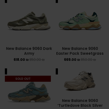
New Balance 9060 Dark
New Balance 9060
Army
Easter Pack Sweetgrass
618.00
₪
850.00
₪
669.00
₪
850.00
₪
ALE
SALE
SOLD OUT
New Balance 9060
‘Turtledove Black Silver