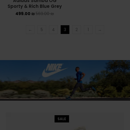
Adidas Samba OG
Sporty & Rich Blue Grey
499.00
₪
569.00
₪
←
5
4
3
2
1
→
SALE