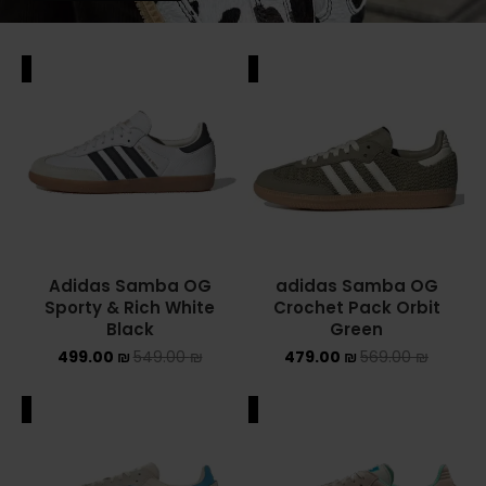
ALE
SALE
Adidas Samba OG
adidas Samba OG
Sporty & Rich White
Crochet Pack Orbit
Black
Green
499.00
₪
549.00
₪
479.00
₪
569.00
₪
ALE
SALE