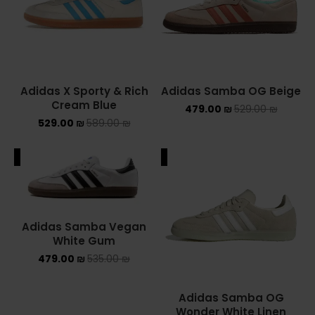
Adidas X Sporty & Rich
Adidas Samba OG Beige
Cream Blue
479.00
₪
529.00
₪
529.00
₪
589.00
₪
ALE
SALE
Adidas Samba Vegan
White Gum
479.00
₪
535.00
₪
Adidas Samba OG
Wonder White Linen