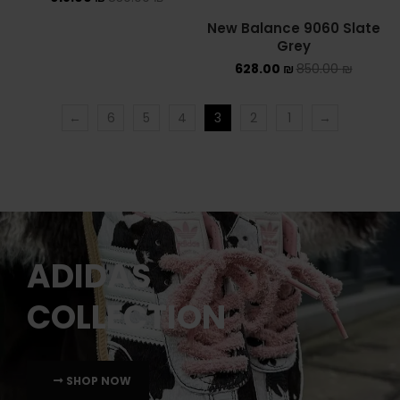
⁦New Balance 9060 Slate
Grey⁩⁩⁩
628.00
₪
850.00
₪
←
6
5
4
3
2
1
→
ADIDAS
COLLECTION
SHOP NOW