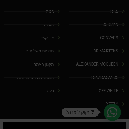
NIKE
חנות
JORDAN
אודות
CONVERS
צור קשר
DR.MARTENS
מדניות משלוחים
ALEXANDER MCQUEEN
תקנון האתר
NEW BALANCE
אבטחת מידע ופרטיות
OFF WHITE
בלוג
YEEZY
💬 זקוק לעזרה?