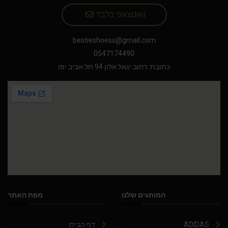
וואטצאפ בלבד
bestieshoess@gmail.com
0547174490
כתובת: רחוב יגאל אלון 94 תל אביב יפו
המותגים שלנו
מפת האתר
ADIDAS
דף הבית