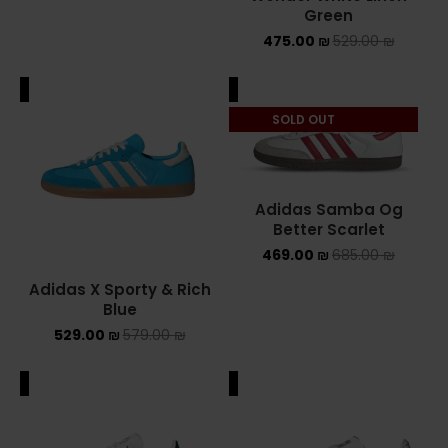
Green
475.00
₪
529.00
₪
ALE
SALE
SOLD OUT
Adidas Samba Og
Better Scarlet
469.00
₪
685.00
₪
Adidas X Sporty & Rich
Blue
529.00
₪
579.00
₪
ALE
SALE