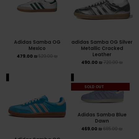
Adidas Samba OG
adidas Samba OG Silver
Mexico
Metallic Cracked
Leather
479.00
₪
529.00
₪
490.00
₪
720.00
₪
ALE
SALE
SOLD OUT
Adidas Samba Blue
Dawn
469.00
₪
685.00
₪