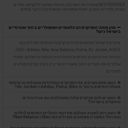
BESTIESHOES שומרת על גישה כנה, נעימה ומחוברת לקרקע. נעליים
טובות, מחירים הוגנים, וחנות שמרגישה אנושית בכל ביקור מחדש.
מהן מותגי הסניקרס הבינלאומיים הפופולריים ביותר שטרנדיים
בישראל כיום?
צרכנים בישראל מחפשים לעיתים קרובות מותגים מובילים כמו
Adidas, Nike, New Balance, Puma, Air Jordan, ASICS ו-UGG,
במיוחד את הדגמים החדשים והמהדורות הבלעדיות שלהם. שמות
עולמיים אלו מוכרים היטב ומעוררים עניין רב בקרב קונים המודעים
לטרנדים.
האם אתם מציעים את הסניקרס במהדורות מוגבלות או שיתופי
פעולה החדשים ביותר מ-Adidas, Puma, Nike ו-Air Jordan?
האם יש לכם סניקרס קלות ומשתלבות עם אורח החיים
והאקלים בישראל?
האם ניתן למצוא אצלכם את דגמי הנעליים החדשים לילדים
ואת נעלי הספורט ממותגים מובילים כמו Nike ו-New Balance?