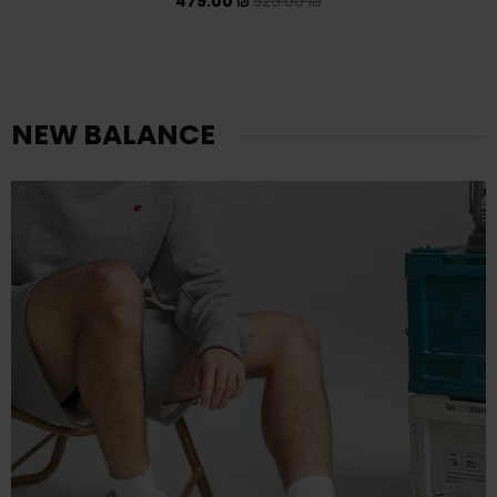
479.00
₪
529.00
₪
NEW BALANCE