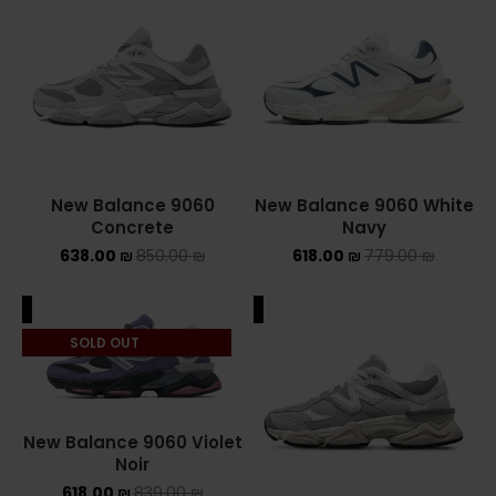
New Balance 9060
New Balance 9060 White
Concrete⁩⁩
Navy
638.00
₪
850.00
₪
618.00
₪
779.00
₪
ALE
SALE
SOLD OUT
New Balance 9060 Violet
Noir
618.00
₪
839.00
₪