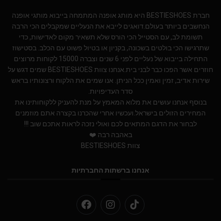
חברת BESTIESHOES היא מותג אופנה המתמחה בייבוא מותגי אופנה
הנחשבים ביותר בעולם.דואגים לייבא את הנעליים שמקבלים הכי הרבה
תשומת לב, עם הסטייל הכי הורס שלא תשאיר מקום לאדישות, כדי
שתרגישו הכי בולטים בשכונה, בקניון או בטיול פשוט עם הכלב. בסטישוז
התחילה בייבוא של נעליים לפני 6 שנים וצברה 15000 לקוחות מרוצים
חוזרים אשר הפכו כבר לבני בית.אנחנו צוות BESTIESHOES שמים דגש על
שירות אדיב, זמין ואמין ככל הניתן. אנו שמים את הלקוח ורצונותיו בראש
סדר העדיפויות.
בנוסף אנחנו עושים את מלוא המאמץ על מנת להעניק ללקוחותינו את
המחירים הזולים בישראל.ועכשיו אחרי שהכרנו בקצרה אתם מוזמנים
לבחור את הדגם המתאים לכם ואולי נזכה לראות אתכם שוב !!!
באהבה רבה ❤️
צוות BESTIESHOES
אנחנו ברשתות החברתיות