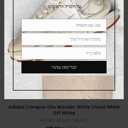
על הקנייה הראשונה
שם, שם משפחה
Name
כתובת האימייל שלך
Email
טלפון נייד
Phone
Number
קבל קופון עכשיו
Adidas Campus 00s Wonder White Cloud White
Off White
ADIDAS
,
ADIDAS CAMPUS