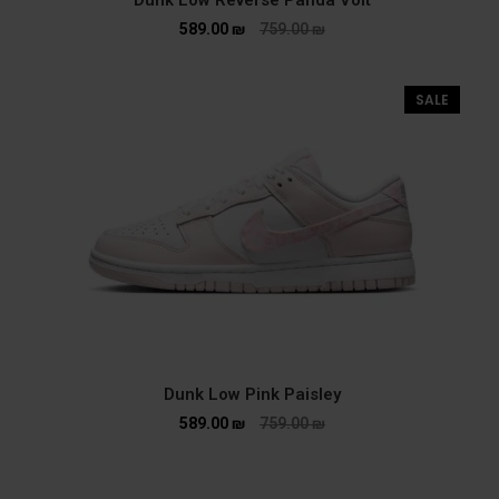
Dunk Low Reverse Panda Volt
589.00
₪
759.00
₪
SALE
Dunk Low Pink Paisley
589.00
₪
759.00
₪