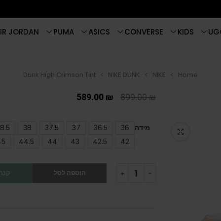
IR JORDAN
PUMA
ASICS
CONVERSE
KIDS
UG
Dunk High Crimson Tint
NIKE DUNK
NIKE
Home
589.00
₪
899.00
₪
מידה
36
36.5
37
37.5
38
8.5
45
44.5
44
43
42.5
42
הוספה לסל
קנה 