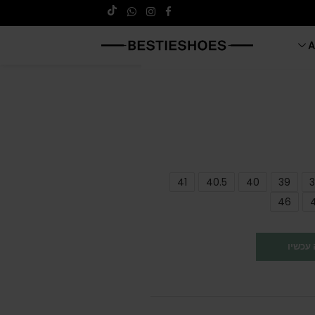
A
41
40.5
40
39
3
46
עכשיו