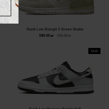
Dunk Low Disrupt 2 Green Snake
589.00
₪
759.00
₪
SALE