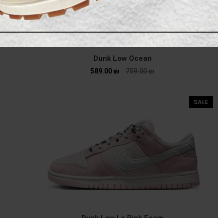
Dunk Low Ocean
589.00
₪
759.00
₪
SALE