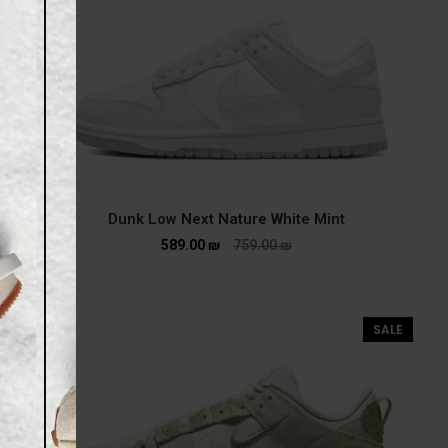
Dunk Low Next Nature White Mint
589.00
₪
759.00
₪
SALE