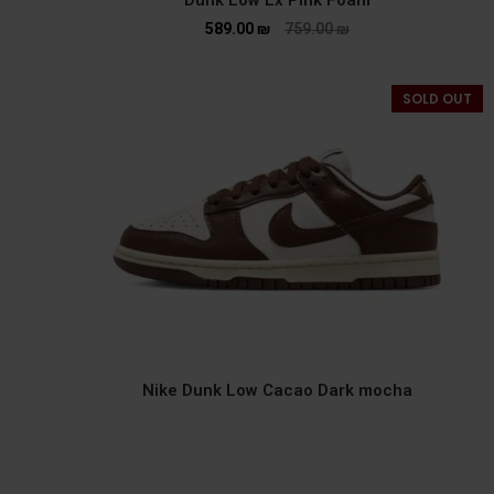
Dunk Low Lx Pink Foam
589.00
₪
759.00
₪
SOLD OUT
Nike Dunk Low Cacao Dark mocha