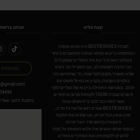
קצת עלינו
אנחנו ברשתו
חברת BESTIESHOES היא מותג אופנה
המתמחה בייבוא מותגי אופנה הנחשבים ביותר
בעולם.דואגים לייבא את הנעליים שמקבלים
הכי הרבה תשומת לב, עם הסטייל הכי הורס
וואטצאפ
שלא תשאיר מקום לאדישות, כדי שתרגישו הכי
בולטים בשכונה, בקניון או בטיול פשוט עם
s@gmail.com
הכלב. בסטישוז התחילה בייבוא של נעליים לפני
74490
6 שנים וצברה 15000 לקוחות מרוצים חוזרים
כתובת: רחוב יגאל אלון 94 תל אב
אשר הפכו כבר לבני בית.אנחנו צוות
BESTIESHOES שמים דגש על שירות אדיב,
זמין ואמין ככל הניתן. אנו שמים את הלקוח
ורצונותיו בראש סדר העדיפויות.
בנוסף אנחנו עושים את מלוא המאמץ על מנת
להעניק ללקוחותינו את המחירים הזולים