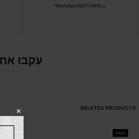
ב 0547174490 WhatsApp
עקבו אחר
RELATED PRODUCTS
CLOSE
THIS
MODULE
SALE