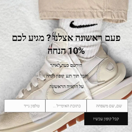
פעם ראשונה אצלנו ? מגיע לכם
10% הנחה
הירשם כעת לאתר
Nike Dunk Low Phantom Metallic Gold Women
וקבל תוך רגע קופון הנחה
589.00
₪
759.00
₪
על הקנייה הראשונה
SALE
שם, שם משפחה
כתובת האימייל שלך
טלפון נייד
Phone
Email
Name
Number
קבל קופון עכשיו