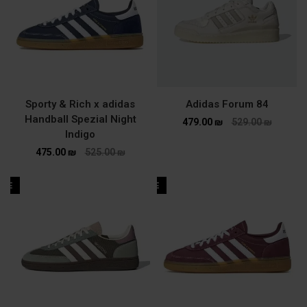
Sporty & Rich x adidas
Adidas Forum 84
Handball Spezial Night
479.00
₪
529.00
₪
Indigo
475.00
₪
525.00
₪
ALE
SALE