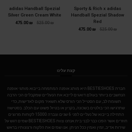
adidas Handball Spezial
Sporty & Rich x adidas
Silver Green Cream White
Handball Spezial Shadow
Red
475.00
₪
525.00
₪
475.00
₪
525.00
₪
קצת עלינו
חברת BESTIESHOES היא מותג אופנה המתמחה בייבוא מותגי אופנה
הנחשבים ביותר בעולם.דואגים לייבא את הנעליים שמקבלים הכי הרבה
תשומת לב, עם הסטייל הכי הורס שלא תשאיר מקום לאדישות, כדי
שתרגישו הכי בולטים בשכונה, בקניון או בטיול פשוט עם הכלב. בסטישוז
התחילה בייבוא של נעליים לפני 6 שנים וצברה 15000 לקוחות מרוצים
חוזרים אשר הפכו כבר לבני בית.אנחנו צוות BESTIESHOES שמים דגש על
שירות אדיב, זמין ואמין ככל הניתן. אנו שמים את הלקוח ורצונותיו בראש