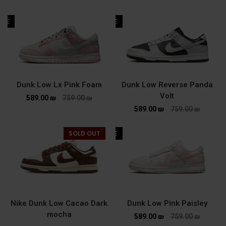
ALE
SALE
Dunk Low Lx Pink Foam
Dunk Low Reverse Panda
Volt
589.00
₪
759.00
₪
589.00
₪
759.00
₪
SOLD OUT
SALE
Nike Dunk Low Cacao Dark
Dunk Low Pink Paisley
mocha
589.00
₪
759.00
₪