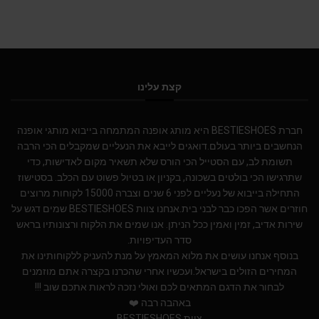
קצת עלינו
חברת BESTIESHOES היא מותג אופנה המתמחה בייבוא מותגי אופנה
הנחשבים ביותר בעולם.דואגים לייבא את הנעליים שמקבלים הכי הרבה
תשומת לב, עם הסטייל הכי הורס שלא תשאיר מקום לאדישות, כדי
שתרגישו הכי בולטים בשכונה, בקניון או בטיול פשוט עם הכלב. בסטישוז
התחילה בייבוא של נעליים לפני 6 שנים וצברה 15000 לקוחות מרוצים
חוזרים אשר הפכו כבר לבני בית.אנחנו צוות BESTIESHOES שמים דגש על
שירות אדיב, זמין ואמין ככל הניתן. אנו שמים את הלקוח ורצונותיו בראש
סדר העדיפויות.
בנוסף אנחנו עושים את מלוא המאמץ על מנת להעניק ללקוחותינו את
המחירים הזולים בישראל.ועכשיו אחרי שהכרנו בקצרה אתם מוזמנים
לבחור את הדגם המתאים לכם ואולי נזכה לראות אתכם שוב !!!
באהבה רבה ❤️
צוות BESTIESHOES