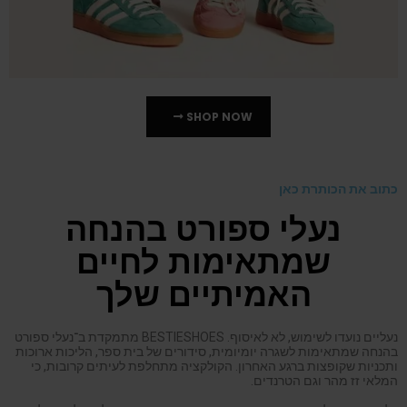
כתוב את הכותרת כאן
נעלי ספורט בהנחה
שמתאימות לחיים
האמיתיים שלך
נעליים נועדו לשימוש, לא לאיסוף. BESTIESHOES מתמקדת ב־נעלי ספורט
בהנחה שמתאימות לשגרה יומיומית, סידורים של בית ספר, הליכות ארוכות
ותכניות שקופצות ברגע האחרון. הקולקציה מתחלפת לעיתים קרובות, כי
המלאי זז מהר וגם הטרנדים.
כל דגם נבחר לפי נוחות, עמידות, והתחושה אחרי שעות על הרגליים. בלי
ניחושים. מידות, התאמה וחומרים נבדקים כמו שאנשים אמיתיים בודקים,
פשוט על ידי נעילה
הגלישה נשארת פשוטה. מחירים ברורים, תשלום מהיר ושירות מקומי
שומרים על חוויה חלקה. נעלי ספורט בהנחה אמורות להרגיש כמו מציאה
חכמה, לא פשרה.
לקוחות חוזרים כי הנעליים מחזיקות והשירות זמין כשצריך. האיזון הזה חשוב.