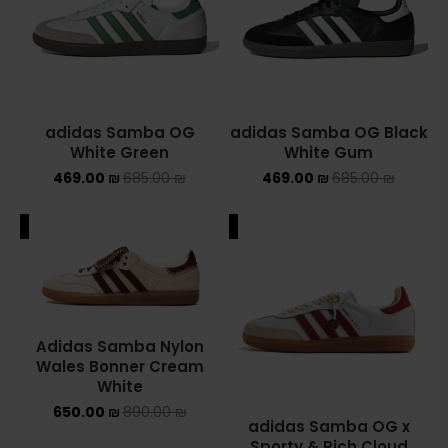
White Green
White Gum
469.00
₪
685.00
₪
469.00
₪
685.00
₪
ALE
SALE
Adidas Samba Nylon
Wales Bonner Cream
White
650.00
₪
890.00
₪
adidas Samba OG x
Sporty & Rich Cloud
White Burgundy
499.00
₪
549.00
₪
ALE
SALE