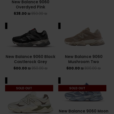
New Balance 9060 Black
New Balance 9060
Castlerock Grey
Mushroom Two
600.00
₪
850.00
₪
600.00
₪
800.00
₪
ALE
SALE
SOLD OUT
SOLD OUT
New Balance 9060 Moon
Daze
638.00
₪
800.00
₪
New Balance 9060 Grey
Maroon Olive
638.00
₪
850.00
₪