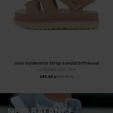
Ugg Goldenglow Sandals Black
UGG קיץ
,
UGG
,
BRANDS
479.00
₪
750.00
₪
NEW BALANCE
COLLECTION
SHOP NOW