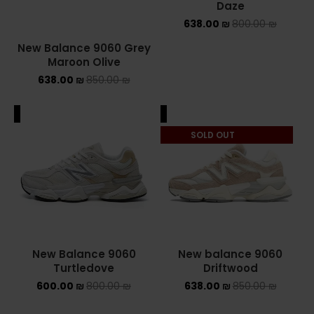
ALE
SALE
SOLD OUT
New Balance 9060
⁦New balance 9060
Turtledove
Driftwood
600.00
₪
800.00
₪
638.00
₪
850.00
₪
←
6
5
4
3
2
1