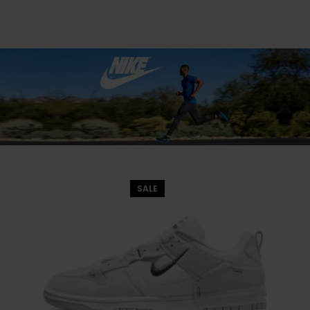
SALE
Dunk Low Rose Whisper
NIKE
,
NIKE DUNK
589.00
₪
759.00
₪