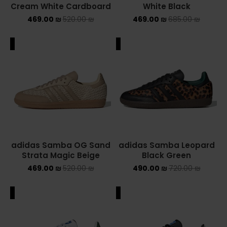
adidas Samba OG Sand
adidas Samba Leopard
Strata Magic Beige
Black Green
469.00
₪
520.00
₪
490.00
₪
720.00
₪
ALE
SALE
adidas Samba OG
adidas Samba OG Black