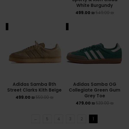
Adidas Samba 8th
Adidas Samba OG
Street Clarks Kith Beige
Collegiate Green Gum
Grey Toe
499.00
₪
559.00
₪
479.00
₪
539.00
₪
←
5
4
3
2
1