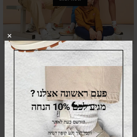
LOSE
THIS
DULE
SALE
פעם ראשונה אצלנו ?
מגיע לכם 10% הנחה
הירשם כעת לאתר
וקבל תוך רגע קופון הנחה