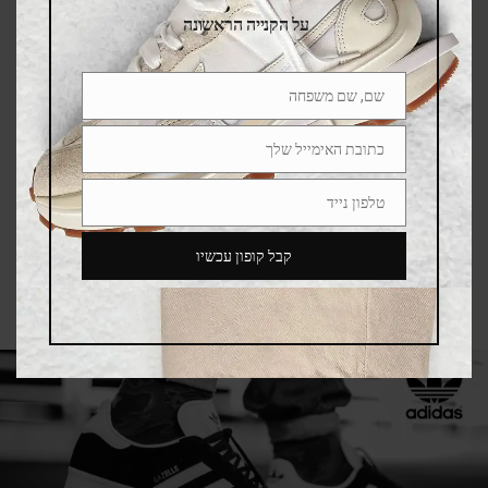
על הקנייה הראשונה
Yeezy Slide Earth Brown
שם, שם משפחה
YEEZY
,
YEEZY SLIDES
Name
395.00
₪
795.00
₪
כתובת האימייל שלך
Email
טלפון נייד
Phone
Number
קבל קופון עכשיו
SALE