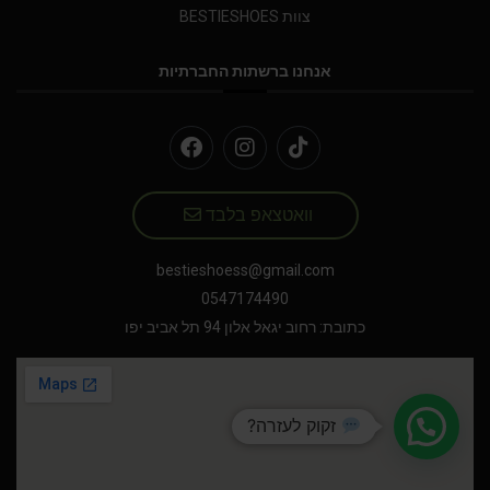
וואטצאפ בלבד
bestieshoess@gmail.com
0547174490
כתובת: רחוב יגאל אלון 94 תל אביב יפו
זקוק לעזרה?
המותגים שלנו
מפת האתר