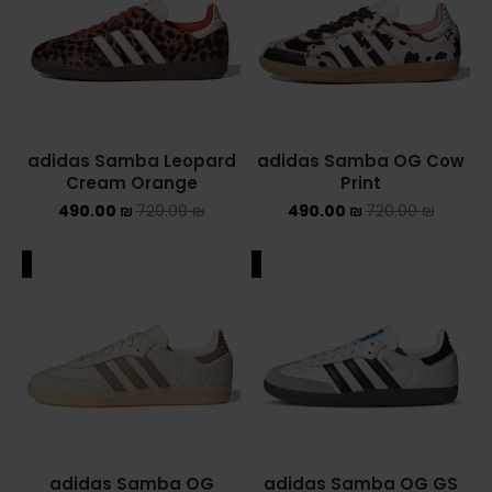
adidas Samba Leopard
adidas Samba OG Cow
Cream Orange
Print
490.00
₪
720.00
₪
490.00
₪
720.00
₪
ALE
SALE
adidas Samba OG
adidas Samba OG GS
Cream White Cardboard
White Black
469.00
₪
520.00
₪
469.00
₪
685.00
₪
ALE
SALE