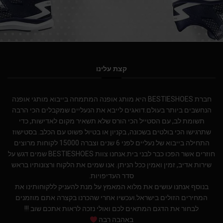
קצת עלינו
חברת BESTIESHOES היא מותג אופנה המתמחה בייבוא מותגי אופנה
הנחשבים ביותר בעולם.דואגים לייבא את הנעליים שמקבלים הכי הרבה
תשומת לב, עם הסטייל הכי הורס שלא תשאיר מקום לאדישות, כדי
שתרגישו הכי בולטים בשכונה, בקניון או בטיול פשוט עם הכלב. בסטישוז
התחילה בייבוא של נעליים לפני 6 שנים וצברה 15000 לקוחות מרוצים
חוזרים אשר הפכו כבר לבני בית.אנחנו צוות BESTIESHOES שמים דגש על
שירות אדיב, זמין ואמין ככל הניתן. אנו שמים את הלקוח ורצונותיו בראש
סדר העדיפויות.
בנוסף אנחנו עושים את מלוא המאמץ על מנת להעניק ללקוחותינו את
המחירים הזולים בישראל.ועכשיו אחרי שהכרנו בקצרה אתם מוזמנים
לבחור את הדגם המתאים לכם ואולי נזכה לראות אתכם שוב !!!
באהבה רבה
צוות BESTIESHOES
אנחנו ברשתות החברתיות