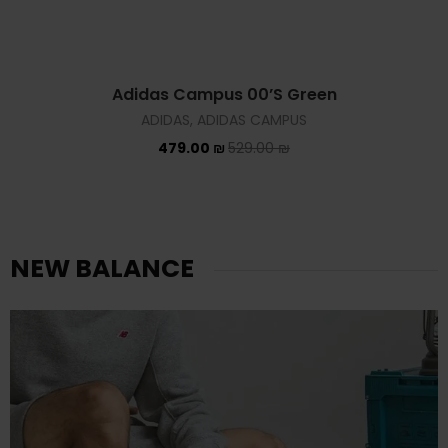
479.00
₪
529.00
₪
4
NEW BALANCE