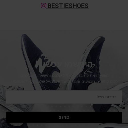
הירשמו עכשיו !
השאירו את כתובת האימייל שלכם והישארו מעודכנים.
קבלו קופונים מבצעים והנחות ישירות למייל שלכם ולא תפספסו !