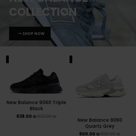
ALE
SALE
New Balance 9060 Triple
Black
638.00
₪
829.00
₪
New Balance 9060
Quartz Grey
600.00
₪
800.00
₪
ALE
SALE