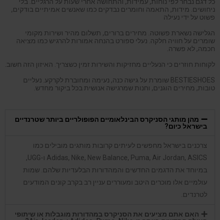
BESTIESHOES שומרת על גישה כנה, נעימה ומחוברת לקרקע. נעליים
טובות, מחירים הוגנים, וחנות שמרגישה אנושית בכל ביקור מחדש.
מהן מותגי הסניקרס הבינלאומיים הפופולריים ביותר שטרנדיים
בישראל כיום?
צרכנים בישראל מחפשים לעיתים קרובות מותגים מובילים כמו
Adidas, Nike, New Balance, Puma, Air Jordan, ASICS ו-UGG,
במיוחד את הדגמים החדשים והמהדורות הבלעדיות שלהם. שמות
עולמיים אלו מוכרים היטב ומעוררים עניין רב בקרב קונים המודעים
לטרנדים.
האם אתם מציעים את הסניקרס במהדורות מוגבלות או שיתופי
פעולה החדשים ביותר מ-Adidas, Puma, Nike ו-Air Jordan?
האם יש לכם סניקרס קלות ומשתלבות עם אורח החיים
והאקלים בישראל?
האם ניתן למצוא אצלכם את דגמי הנעליים החדשים לילדים
ואת נעלי הספורט ממותגים מובילים כמו Nike ו-New Balance?