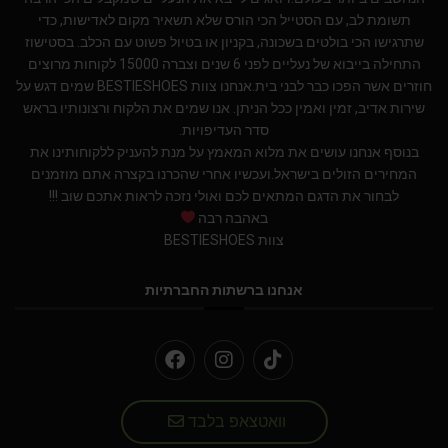
תשומת לב, עם הסטייל הכי הורס שלא תשאיר מקום לאדישות, כדי
שתרגישו הכי בולטים בשכונה, בקניון או בטיול פשוט עם הכלב. בסטישוז
התחילה בייבוא של נעליים לפני 6 שנים וצברה 15000 לקוחות מרוצים
חוזרים אשר הפכו כבר לבני בית.אנחנו צוות BESTIESHOES שמים דגש על
שירות אדיב, זמין ואמין ככל הניתן. אנו שמים את הלקוח ורצונותיו בראש
סדר העדיפויות.
בנוסף אנחנו עושים את מלוא המאמץ על מנת להעניק ללקוחותינו את
המחירים הזולים בישראל.ועכשיו אחרי שהכרנו בקצרה אתם מוזמנים
לבחור את הדגם המתאים לכם ואולי נזכה לראות אתכם שוב !!!
באהבה רבה
צוות BESTIESHOES
אנחנו ברשתות החברתיות
וואטצאפ בלבד