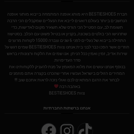
חברת BESTIESHOES היא מותג אופנה המתמחה בייבוא מותגי אופנה
הנחשבים ביותר בעולם.דואגים לייבא את הנעליים שמקבלים הכי הרבה
תשומת לב, עם הסטייל הכי הורס שלא תשאיר מקום לאדישות, כדי
שתרגישו הכי בולטים בשכונה, בקניון או בטיול פשוט עם הכלב. בסטישוז
התחילה בייבוא של נעליים לפני 6 שנים וצברה 15000 לקוחות מרוצים
חוזרים אשר הפכו כבר לבני בית.אנחנו צוות BESTIESHOES שמים דגש על
שירות אדיב, זמין ואמין ככל הניתן. אנו שמים את הלקוח ורצונותיו בראש
סדר העדיפויות.
בנוסף אנחנו עושים את מלוא המאמץ על מנת להעניק ללקוחותינו את
המחירים הזולים בישראל.ועכשיו אחרי שהכרנו בקצרה אתם מוזמנים
לבחור את הדגם המתאים לכם ואולי נזכה לראות אתכם שוב !!!
באהבה רבה
צוות BESTIESHOES
אנחנו ברשתות החברתיות