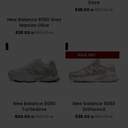
Daze
638.00
₪
800.00
₪
New Balance 9060 Grey
Maroon Olive
638.00
₪
850.00
₪
ALE
SALE
SOLD OUT
New Balance 9060
⁦New balance 9060
Turtledove
Driftwood
600.00
₪
800.00
₪
638.00
₪
850.00
₪