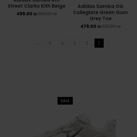
Street Clarks Kith Beige
Adidas Samba OG
Collegiate Green Gum
499.00
₪
559.00
₪
Grey Toe
479.00
₪
539.00
₪
←
5
4
3
2
1
SALE