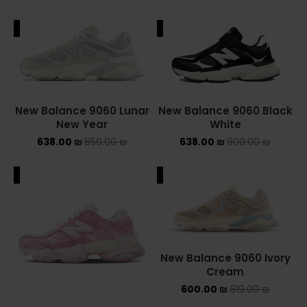
ALE
SALE
New Balance 9060 Lunar
New Balance 9060 Black
New Year
White
638.00
₪
850.00
₪
638.00
₪
900.00
₪
ALE
SALE
New Balance 9060 Ivory
Cream
600.00
₪
819.00
₪