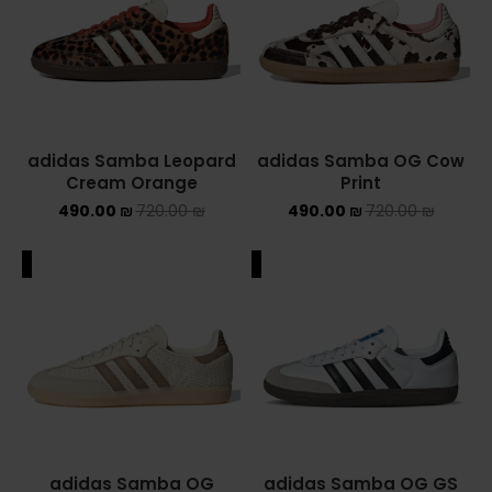
adidas Samba Leopard
adidas Samba OG Cow
Cream Orange
Print
490.00
₪
720.00
₪
490.00
₪
720.00
₪
ALE
SALE
adidas Samba OG
adidas Samba OG GS