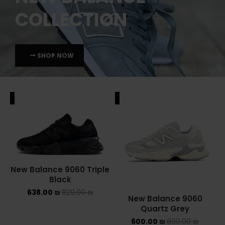
COLLECTION
SHOP NOW
ALE
SALE
New Balance 9060 Triple
Black
638.00
₪
829.00
₪
New Balance 9060
Quartz Grey
600.00
₪
800.00
₪