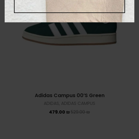
Adidas Campus 00’S Green
ADIDAS
,
ADIDAS CAMPUS
479.00
₪
529.00
₪