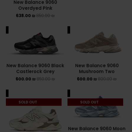
New Balance 9060
Overdyed Pink
638.00
₪
850.00
₪
ALE
SALE
New Balance 9060 Black
New Balance 9060
Castlerock Grey
Mushroom Two
600.00
₪
850.00
₪
600.00
₪
800.00
₪
ALE
SALE
SOLD OUT
SOLD OUT
New Balance 9060 Moon