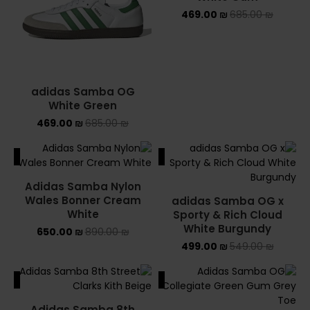
469.00
₪
685.00
₪
adidas Samba OG
White Green
469.00
₪
685.00
₪
ALE
SALE
Adidas Samba Nylon
Wales Bonner Cream
adidas Samba OG x
White
Sporty & Rich Cloud
White Burgundy
650.00
₪
890.00
₪
499.00
₪
549.00
₪
ALE
SALE
Adidas Samba 8th