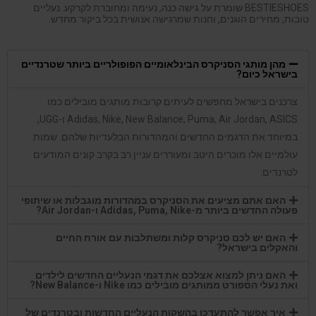
BESTIESHOES שומרת על גישה כנה, נעימה ומחוברת לקרקע. נעליים
טובות, מחירים הוגנים, וחנות שמרגישה אנושית בכל ביקור מחדש.
מהן מותגי הסניקרס הבינלאומיים הפופולריים ביותר שטרנדיים
בישראל כיום?
צרכנים בישראל מחפשים לעיתים קרובות מותגים מובילים כמו
Adidas, Nike, New Balance, Puma, Air Jordan, ASICS ו-UGG,
במיוחד את הדגמים החדשים והמהדורות הבלעדיות שלהם. שמות
עולמיים אלו מוכרים היטב ומעוררים עניין רב בקרב קונים המודעים
לטרנדים.
האם אתם מציעים את הסניקרס במהדורות מוגבלות או שיתופי
פעולה החדשים ביותר מ-Adidas, Puma, Nike ו-Air Jordan?
האם יש לכם סניקרס קלות ומשתלבות עם אורח החיים
והאקלים בישראל?
האם ניתן למצוא אצלכם את דגמי הנעליים החדשים לילדים
ואת נעלי הספורט ממותגים מובילים כמו Nike ו-New Balance?
איך אפשר להתעדכן בהשקות הנעליים החדשות ובטרנדים של