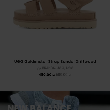
UGG Goldenstar Strap Sandal Driftwood
UGG קיץ
,
UGG
,
BRANDS
480.00
₪
599.00
₪
NEW BALANCE