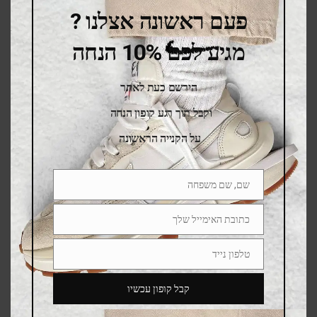
פעם ראשונה אצלנו ?
מגיע לכם 10% הנחה
הירשם כעת לאתר
וקבל תוך רגע קופון הנחה
על הקנייה הראשונה
שם, שם משפחה
Name
כתובת האימייל שלך
Email
SALE
טלפון נייד
Phone
Number
קבל קופון עכשיו