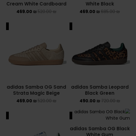
Cream White Cardboard
White Black
469.00
₪
520.00
₪
469.00
₪
685.00
₪
ALE
SALE
adidas Samba OG Sand
adidas Samba Leopard
Strata Magic Beige
Black Green
469.00
₪
520.00
₪
490.00
₪
720.00
₪
ALE
SALE
adidas Samba OG Black
White Gum