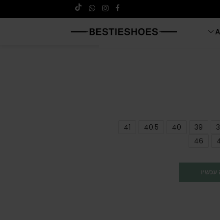
A
41
40.5
40
39
3
46
עכשיו