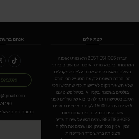
קצת עלינו
אנחנו ברשתו
חברת BESTIESHOES היא מותג אופנה
המתמחה בייבוא מותגי אופנה הנחשבים ביותר
בעולם.דואגים לייבא את הנעליים שמקבלים
הכי הרבה תשומת לב, עם הסטייל הכי הורס
וואטצאפ
שלא תשאיר מקום לאדישות, כדי שתרגישו הכי
בולטים בשכונה, בקניון או בטיול פשוט עם
s@gmail.com
הכלב. בסטישוז התחילה בייבוא של נעליים לפני
74490
6 שנים וצברה 15000 לקוחות מרוצים חוזרים
כתובת: רחוב יגאל אלון 94 תל אב
אשר הפכו כבר לבני בית.אנחנו צוות
BESTIESHOES שמים דגש על שירות אדיב,
זמין ואמין ככל הניתן. אנו שמים את הלקוח
ורצונותיו בראש סדר העדיפויות.