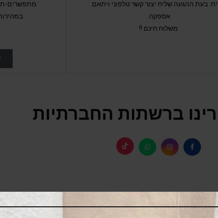
ת. בעת ההגעה שליח יצור קשר טלפוני ויתאם
מתפשרים-תקב
אספקה.
במהירות
משלוח חינם !!
ל
ינו ברשתות החברתיות