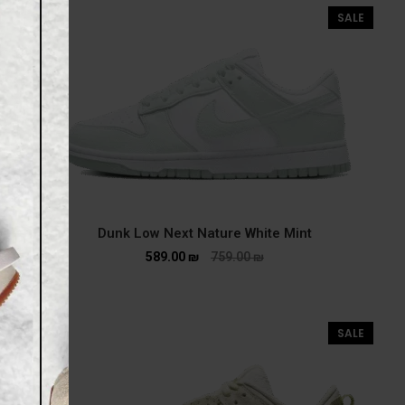
SALE
Dunk Low Next Nature White Mint
589.00
₪
759.00
₪
SALE