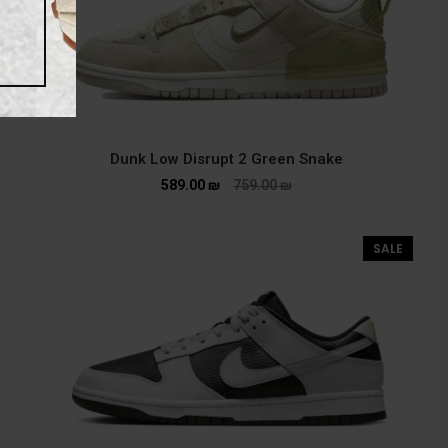
Dunk Low Disrupt 2 Green Snake
589.00
₪
759.00
₪
SALE