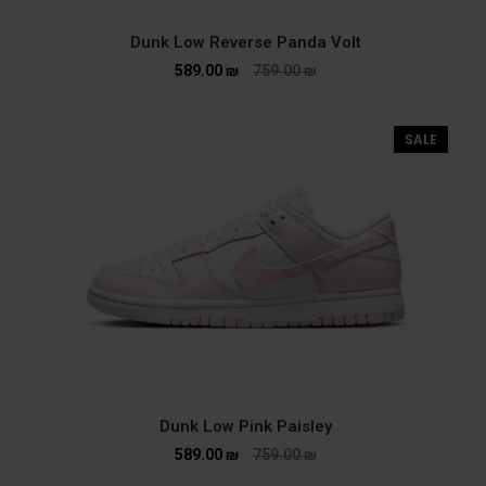
Dunk Low Reverse Panda Volt
589.00
₪
759.00
₪
SALE
Dunk Low Pink Paisley
589.00
₪
759.00
₪