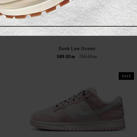
Dunk Low Ocean
589.00
₪
759.00
₪
SALE