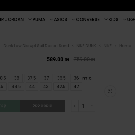
IR JORDAN
PUMA
ASICS
CONVERSE
KIDS
UG
Dunk Low Disrupt Sail Desert Sand
NIKE DUNK
NIKE
Home
589.00
₪
759.00
₪
מידה
36
36.5
37
37.5
38
8.5
45
44.5
44
43
42.5
42
הוספה לסל
קנה 