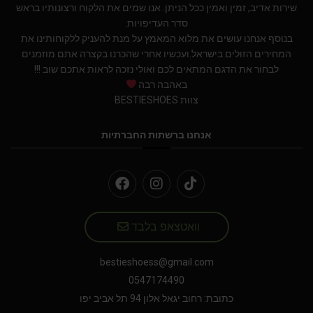
שירות אדיב, זמין ואמין ככל הניתן. אנו שמים את הלקוח ורצונותיו בראש
סדר העדיפויות.
בנוסף אנחנו עושים את מלוא המאמץ על מנת להעניק ללקוחותינו את
המחירים הזולים בישראל.ועכשיו אחרי שהכרנו בקצרה אתם מוזמנים
לבחור את הדגם המתאים לכם ואולי נזכה לראות אתכם שוב !!!
באהבה רבה
צוות BESTIESHOES
אנחנו ברשתות החברתיות
וואטצאפ בלבד
bestieshoess@gmail.com
0547174490
כתובת: רחוב יגאל אלון 94 תל אביב יפו