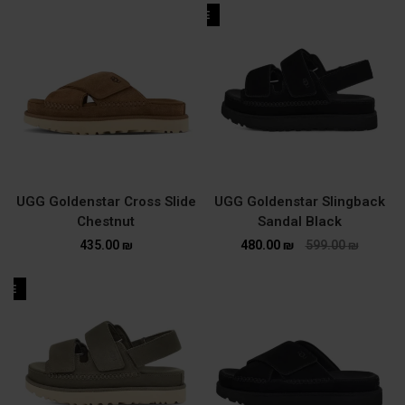
SALE
UGG Goldenstar Cross Slide
UGG Goldenstar Slingback
Chestnut
Sandal Black
435.00
₪
480.00
₪
599.00
₪
ALE