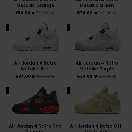
Metallic Orange
Metallic Green
Converse Chuck Taylor All Star
614.00
₪
950.00
₪
634.00
₪
950.00
₪
KIDS
ALE
SALE
ADIDAS KIDS
JORDAN KIDS
Air Jordan 4 Retro
Air Jordan 4 Retro
NEW BALANCE KIDS
Metallic Red
Metallic Purple
634.00
₪
950.00
₪
634.00
₪
950.00
₪
NIKE DUNK KIDS
YEEZY KIDS
ALE
SALE
NIKE
NIKE AIR FORCE 1
Air Jordan 4 Retro Red
Air Jordan 4 Retro Off-
NIKE AIR FORCE 1 SHADOW
Thunder
White Sail