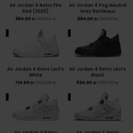
Air Jordan 4 Retro Fire
Air Jordan 4 Psg Neutral
NEW BALANCE 2002R
Red (2020)
Grey Bordeaux
664.00
₪
1,199.00
₪
664.00
₪
1,199.00
₪
NEW BALANCE 530
ALE
SALE
NEW BALANCE 550
NEW BALANCE 9060
OFF WHITE
Air Jordan 4 Retro Levi’s
Air Jordan 4 Retro Levi’s
White
Black
PUMA
714.00
₪
1,099.00
₪
634.00
₪
1,099.00
₪
PUMA PALERMO
ALE
SALE
UGG
UGG חורף
UGG קיץ
Air Jordan 4 Retro
Air Jordan 4 Retro