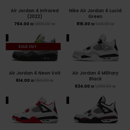
ASICS ONITSUKA TIGER
Air Jordan 4 Infrared
Nike Air Jordan 4 Lucid
(2022)
Green
ASICS X NEEDLES EX89
764.00
₪
1,800.00
₪
815.00
₪
940.00
₪
BALENCIAGA
ALE
SALE
SOLD OUT
BRANDS
ALEXANDER MCQUEEN
Air Jordan 4 Neon Volt
Air Jordan 4 Military
CONVERSE
Black
614.00
₪
950.00
₪
634.00
₪
1,099.00
₪
DR MARTENS
NEW BALANCE
ALE
SALE
NEW BALANCE 1000
NEW BALANCE 1906R