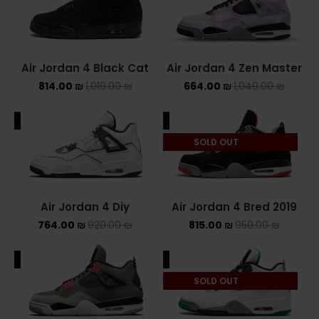
ADIDAS SPEZIAL
ADIDAS KIDS
Air Jordan 4 Black Cat
Air Jordan 4 Zen Master
AIR JORDAN
814.00
₪
1,019.00
₪
664.00
₪
1,049.00
₪
AIR JORDAN 1 HIGH
ALE
SALE
SOLD OUT
AIR JORDAN 1 LOW
AIR JORDAN 1 MID
Air Jordan 4 Diy
Air Jordan 4 Bred 2019
AIR JORDAN 4
764.00
₪
920.00
₪
815.00
₪
950.00
₪
AIR JORDAN KIDS
ALE
SALE
ASICS
SOLD OUT
ASICS EX-89