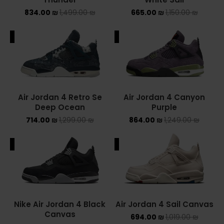
834.00
₪
1,499.00
₪
665.00
₪
1,150.00
₪
NIKE AIR MAX
ALE
SALE
NIKE BLAZER
NIKE COLLECTION
NIKE DUNK
Air Jordan 4 Retro Se
Air Jordan 4 Canyon
Deep Ocean
Purple
NIKE SACAI
714.00
₪
1,299.00
₪
864.00
₪
1,249.00
₪
NIKE AIR VAPORMAX
ALE
SALE
NIKE DUNK KIDS
NIKE MAC ATTACK
PUMA X FENTY
Nike Air Jordan 4 Black
Air Jordan 4 Sail Canvas
Canvas
694.00
₪
1,019.00
₪
Uncategorized