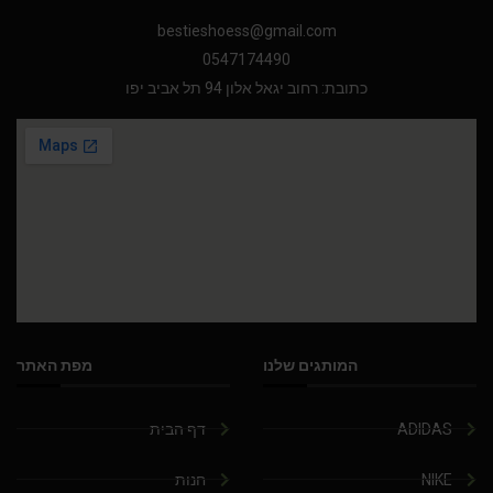
bestieshoess@gmail.com
0547174490
כתובת: רחוב יגאל אלון 94 תל אביב יפו
המותגים שלנו
מפת האתר
ADIDAS
דף הבית
NIKE
חנות