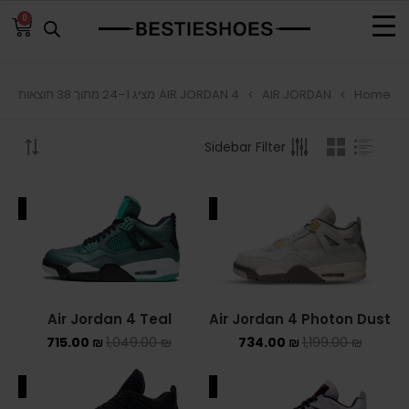
0
AIR JORDAN 4
AIR JORDAN
Home
מציג 1–24 מתוך 38 תוצאות
BROWSE
Sidebar Filter
ADIDAS
ADIDAS BERMUDA
ALE
SALE
ADIDAS CAMPUS
ADIDAS FORUM
ADIDAS GAZELLE
Air Jordan 4 Teal
Air Jordan 4 Photon Dust
715.00
₪
1,049.00
₪
734.00
₪
1,199.00
₪
ADIDAS SAMBA
ALE
SALE
ADIDAS SL 72