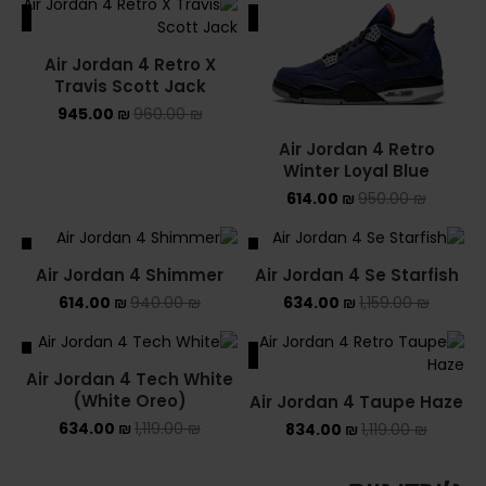
ALE
SALE
Air Jordan 4 Retro X
Travis Scott Jack
945.00
₪
960.00
₪
Air Jordan 4 Retro
Winter Loyal Blue
614.00
₪
950.00
₪
ALE
SALE
Air Jordan 4 Shimmer
Air Jordan 4 Se Starfish
614.00
₪
940.00
₪
634.00
₪
1,159.00
₪
ALE
SALE
Air Jordan 4 Tech White
(White Oreo)
Air Jordan 4 Taupe Haze
634.00
₪
1,119.00
₪
834.00
₪
1,119.00
₪