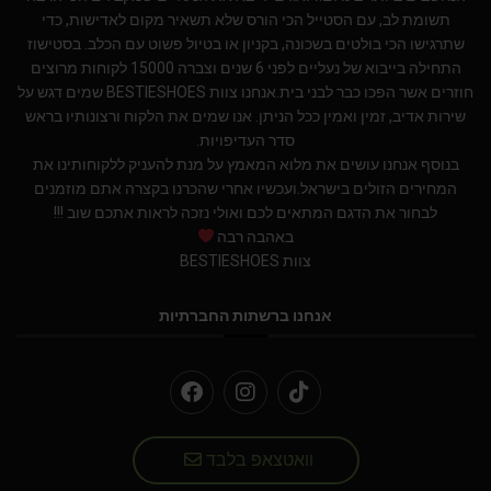
תשומת לב, עם הסטייל הכי הורס שלא תשאיר מקום לאדישות, כדי
שתרגישו הכי בולטים בשכונה, בקניון או בטיול פשוט עם הכלב. בסטישוז
התחילה בייבוא של נעליים לפני 6 שנים וצברה 15000 לקוחות מרוצים
חוזרים אשר הפכו כבר לבני בית.אנחנו צוות BESTIESHOES שמים דגש על
שירות אדיב, זמין ואמין ככל הניתן. אנו שמים את הלקוח ורצונותיו בראש
סדר העדיפויות.
בנוסף אנחנו עושים את מלוא המאמץ על מנת להעניק ללקוחותינו את
המחירים הזולים בישראל.ועכשיו אחרי שהכרנו בקצרה אתם מוזמנים
לבחור את הדגם המתאים לכם ואולי נזכה לראות אתכם שוב !!!
באהבה רבה
צוות BESTIESHOES
אנחנו ברשתות החברתיות
וואטצאפ בלבד