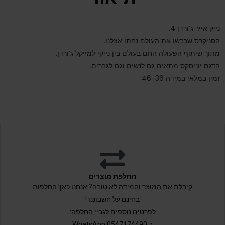
נייק אייר ג’ורדן 4.
הסניקרס שכבשו את העולם נחתו אצלנו.
מתוך שיתוף הפעולה החם בעולם בין נייקי למייקל ג’ורדן.
הדגם יוניסקס מתאים גם לנשים וגם לגברים.
זמין במלאי במידה 46-36.
החלפת מוצרים
קיבלת את המוצר והמידה לא טובה? אנחנו כאן! החלפות
בחינם על חשבוננו !
לפרטים נוספים לגביי החלפה:
ב 0547174490 WhatsApp