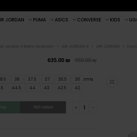
IR JORDAN
PUMA
ASICS
CONVERSE
KIDS
UG
AIR JORDAN 4
AIR JORDAN
Hom
635.00
₪
955.00
₪
מידה
36
36.5
37
37.5
38
8.5
45
44.5
44
43
42.5
42
הוספה לסל
קנה 