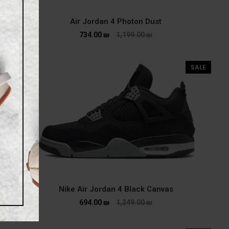
Air Jordan 4 Photon Dust
734.00
₪
1,199.00
₪
SALE
Nike Air Jordan 4 Black Canvas
694.00
₪
1,249.00
₪