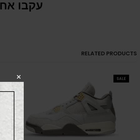
עקבו אחר
RELATED PRODUCTS
SALE
CLOSE
THIS
MODULE