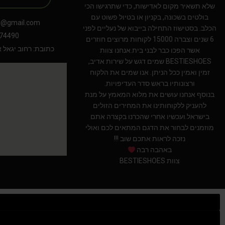
שלא תשאיר מקום לאדישות, כדי שתרגישו הכי
בולטים בשכונה, בקניון או בטיול פשוט עם
s@gmail.com
הכלב. בסטישוז התחילה בייבוא של נעליים לפני
74490
6 שנים וצברה 15000 לקוחות מרוצים חוזרים
כתובת: רחוב יגאל אלון 94 תל אב
אשר הפכו כבר לבני בית.אנחנו צוות
BESTIESHOES שמים דגש על שירות אדיב,
זמין ואמין ככל הניתן. אנו שמים את הלקוח
ורצונותיו בראש סדר העדיפויות.
בנוסף אנחנו עושים את מלוא המאמץ על מנת
להעניק ללקוחותינו את המחירים הזולים
בישראל.ועכשיו אחרי שהכרנו בקצרה אתם
מוזמנים לבחור את הדגם המתאים לכם ואולי
נזכה לראות אתכם שוב !!!
באהבה רבה
צוות BESTIESHOES