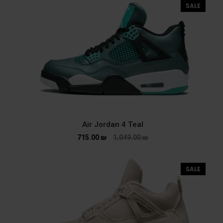
SALE
Air Jordan 4 Teal
715.00
₪
1,049.00
₪
SALE