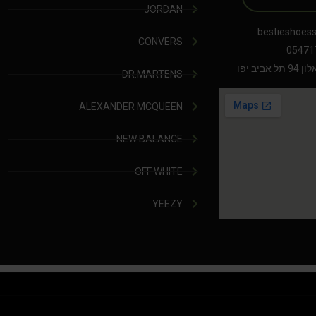
JORDAN
bestieshoes
CONVERS
05471
יב יפו
DR.MARTENS
ALEXANDER MCQUEEN
NEW BALANCE
OFF WHITE
YEEZY