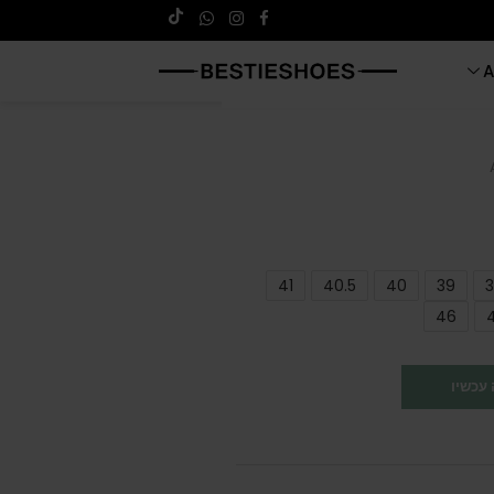
A
41
40.5
40
39
3
46
עכשיו