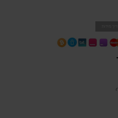
יך מידות
.