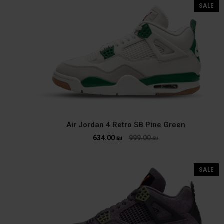
SALE
634.00
₪
999.00
₪
SALE