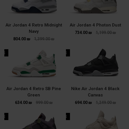
Air Jordan 4 Photon Dust
Navy
734.00
₪
1,199.00
₪
804.00
₪
1,399.00
₪
ALE
SALE
⁦Air Jordan 4 Retro SB Pine
Nike Air Jordan 4 Black
Green
Canvas
634.00
₪
999.00
₪
694.00
₪
1,249.00
₪
ALE
SALE