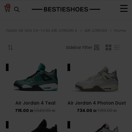
0
AIR JORDAN 4
AIR JORDAN
Home
מציג 1–24 מתוך 38 תוצאות
BROWSE
Sidebar Filter
ADIDAS
ADIDAS BERMUDA
ALE
SALE
ADIDAS CAMPUS
ADIDAS FORUM
ADIDAS GAZELLE
Air Jordan 4 Teal
Air Jordan 4 Photon Dust
715.00
₪
1,049.00
₪
734.00
₪
1,199.00
₪
ADIDAS SAMBA
ALE
SALE
ADIDAS SL 72