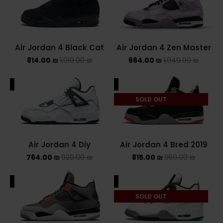
ADIDAS SPEZIAL
ADIDAS KIDS
Air Jordan 4 Black Cat
Air Jordan 4 Zen Master
AIR JORDAN
814.00
₪
1,019.00
₪
664.00
₪
1,049.00
₪
AIR JORDAN 1 HIGH
ALE
SALE
SOLD OUT
AIR JORDAN 1 LOW
AIR JORDAN 1 MID
Air Jordan 4 Diy
Air Jordan 4 Bred 2019
AIR JORDAN 4
764.00
₪
920.00
₪
815.00
₪
950.00
₪
AIR JORDAN KIDS
ALE
SALE
ASICS
SOLD OUT
ASICS EX-89