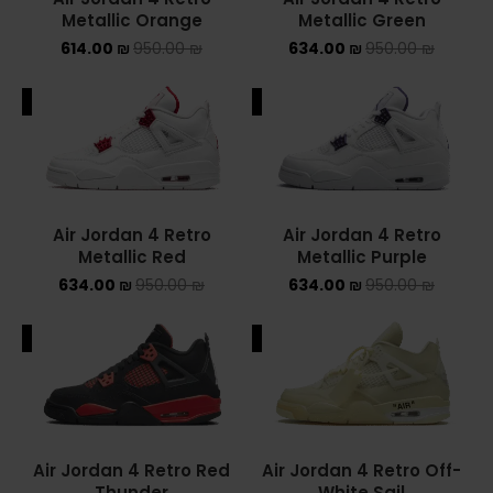
Metallic Orange
Metallic Green
Converse Chuck Taylor All Star
614.00
₪
950.00
₪
634.00
₪
950.00
₪
KIDS
ALE
SALE
ADIDAS KIDS
JORDAN KIDS
Air Jordan 4 Retro
Air Jordan 4 Retro
NEW BALANCE KIDS
Metallic Red
Metallic Purple
634.00
₪
950.00
₪
634.00
₪
950.00
₪
NIKE DUNK KIDS
YEEZY KIDS
ALE
SALE
NIKE
NIKE AIR FORCE 1
Air Jordan 4 Retro Red
Air Jordan 4 Retro Off-
NIKE AIR FORCE 1 SHADOW
Thunder
White Sail