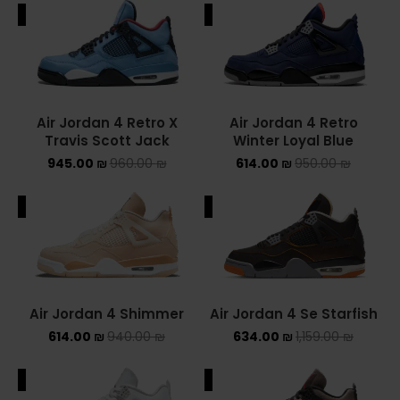
ALE
SALE
Air Jordan 4 Retro X
Air Jordan 4 Retro
Travis Scott Jack
Winter Loyal Blue
945.00
₪
960.00
₪
614.00
₪
950.00
₪
ALE
SALE
Air Jordan 4 Shimmer
Air Jordan 4 Se Starfish
614.00
₪
940.00
₪
634.00
₪
1,159.00
₪
ALE
SALE