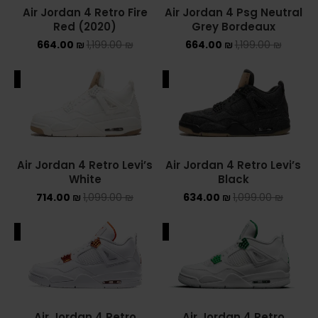
Air Jordan 4 Retro Fire
Air Jordan 4 Psg Neutral
NEW BALANCE 2002R
Red (2020)
Grey Bordeaux
664.00
₪
1,199.00
₪
664.00
₪
1,199.00
₪
NEW BALANCE 530
ALE
SALE
NEW BALANCE 550
NEW BALANCE 9060
OFF WHITE
Air Jordan 4 Retro Levi’s
Air Jordan 4 Retro Levi’s
White
Black
PUMA
714.00
₪
1,099.00
₪
634.00
₪
1,099.00
₪
PUMA PALERMO
ALE
SALE
UGG
UGG חורף
UGG קיץ
Air Jordan 4 Retro
Air Jordan 4 Retro