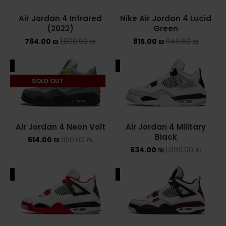
ASICS ONITSUKA TIGER
Air Jordan 4 Infrared
Nike Air Jordan 4 Lucid
(2022)
Green
ASICS X NEEDLES EX89
764.00
₪
1,800.00
₪
815.00
₪
940.00
₪
BALENCIAGA
ALE
SALE
SOLD OUT
BRANDS
ALEXANDER MCQUEEN
Air Jordan 4 Neon Volt
Air Jordan 4 Military
CONVERSE
Black
614.00
₪
950.00
₪
634.00
₪
1,099.00
₪
DR MARTENS
NEW BALANCE
ALE
SALE
NEW BALANCE 1000
NEW BALANCE 1906R