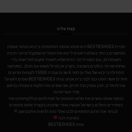
קצת עלינו
חברת BESTIESHOES היא מותג אופנה המתמחה בייבוא מותגי אופנה
הנחשבים ביותר בעולם.דואגים לייבא את הנעליים שמקבלים הכי הרבה
תשומת לב, עם הסטייל הכי הורס שלא תשאיר מקום לאדישות, כדי
שתרגישו הכי בולטים בשכונה, בקניון או בטיול פשוט עם הכלב. בסטישוז
התחילה בייבוא של נעליים לפני 6 שנים וצברה 15000 לקוחות מרוצים
חוזרים אשר הפכו כבר לבני בית.אנחנו צוות BESTIESHOES שמים דגש על
שירות אדיב, זמין ואמין ככל הניתן. אנו שמים את הלקוח ורצונותיו בראש
סדר העדיפויות.
בנוסף אנחנו עושים את מלוא המאמץ על מנת להעניק ללקוחותינו את
המחירים הזולים בישראל.ועכשיו אחרי שהכרנו בקצרה אתם מוזמנים
לבחור את הדגם המתאים לכם ואולי נזכה לראות אתכם שוב !!!
באהבה רבה
צוות BESTIESHOES