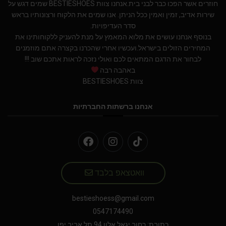
חוזרים אשר הפכו כבר לבני בית.אנחנו צוות BESTIESHOES שמים דגש על
שירות אדיב, זמין ואמין ככל הניתן. אנו שמים את הלקוח ורצונותיו בראש
סדר העדיפויות.
בנוסף אנחנו עושים את מלוא המאמץ על מנת להעניק ללקוחותינו את
המחירים הזולים בישראל.ועכשיו אחרי שהכרנו בקצרה אתם מוזמנים
לבחור את הדגם המתאים לכם ואולי נזכה לראות אתכם שוב !!!
באהבה רבה
צוות BESTIESHOES
אנחנו ברשתות החברתיות
וואטצאפ בלבד
bestieshoess@gmail.com
0547174490
כתובת: רחוב יגאל אלון 94 תל אביב יפו