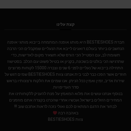
קצת עלינו
חברת BESTIESHOES היא מותג אופנה המתמחה בייבוא מותגי אופנה
הנחשבים ביותר בעולם.דואגים לייבא את הנעליים שמקבלים הכי הרבה
תשומת לב, עם הסטייל הכי הורס שלא תשאיר מקום לאדישות, כדי
שתרגישו הכי בולטים בשכונה, בקניון או בטיול פשוט עם הכלב. בסטישוז
התחילה בייבוא של נעליים לפני 6 שנים וצברה 15000 לקוחות מרוצים
חוזרים אשר הפכו כבר לבני בית.אנחנו צוות BESTIESHOES שמים דגש על
שירות אדיב, זמין ואמין ככל הניתן. אנו שמים את הלקוח ורצונותיו בראש
סדר העדיפויות.
בנוסף אנחנו עושים את מלוא המאמץ על מנת להעניק ללקוחותינו את
המחירים הזולים בישראל.ועכשיו אחרי שהכרנו בקצרה אתם מוזמנים
לבחור את הדגם המתאים לכם ואולי נזכה לראות אתכם שוב !!!
באהבה רבה
צוות BESTIESHOES