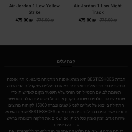
Air Jordan 1 Low Yellow
Air Jordan 1 Low Night
Strike
Track
475.00
₪
775.00
₪
475.00
₪
775.00
₪
קצת עלינו
חברת BESTIESHOES היא מותג אופנה המתמחה בייבוא מותגי אופנה
הנחשבים ביותר בעולם.דואגים לייבא את הנעליים שמקבלים הכי הרבה
תשומת לב, עם הסטייל הכי הורס שלא תשאיר מקום לאדישות, כדי
שתרגישו הכי בולטים בשכונה, בקניון או בטיול פשוט עם הכלב. בסטישוז
התחילה בייבוא של נעליים לפני 6 שנים וצברה 15000 לקוחות מרוצים
חוזרים אשר הפכו כבר לבני בית.אנחנו צוות BESTIESHOES שמים דגש על
שירות אדיב, זמין ואמין ככל הניתן. אנו שמים את הלקוח ורצונותיו בראש
סדר העדיפויות.
בנוסף אנחנו עושים את מלוא המאמץ על מנת להעניק ללקוחותינו את