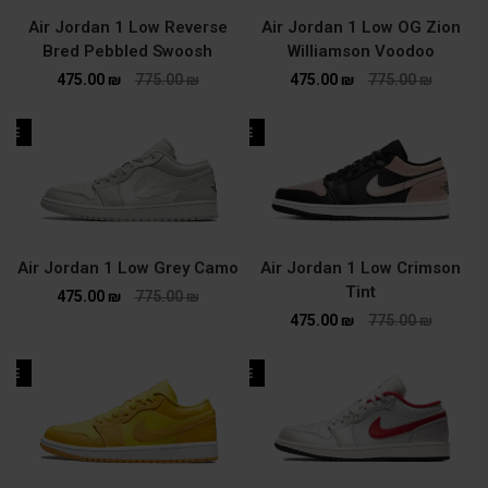
Air Jordan 1 Low Reverse
Air Jordan 1 Low OG Zion
Bred Pebbled Swoosh
Williamson Voodoo
475.00
₪
775.00
₪
475.00
₪
775.00
₪
ALE
SALE
Air Jordan 1 Low Grey Camo
Air Jordan 1 Low Crimson
Tint
475.00
₪
775.00
₪
475.00
₪
775.00
₪
ALE
SALE