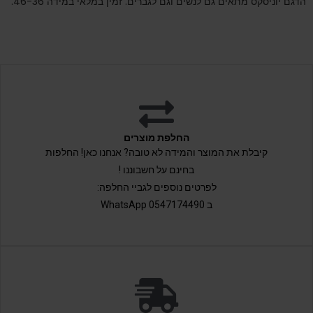
הדגם יוניסקס מתאים גם לנשים וגם לגברים. זמין במלאי במידה 46-36.
החלפת מוצרים
קיבלת את המוצר והמידה לא טובה? אנחנו כאן! החלפות
בחינם על חשבוננו !
לפרטים נוספים לגביי החלפה:
ב 0547174490 WhatsApp