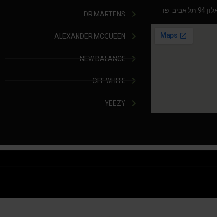
יב יפו
DR.MARTENS
ALEXANDER MCQUEEN
NEW BALANCE
OFF WHITE
YEEZY