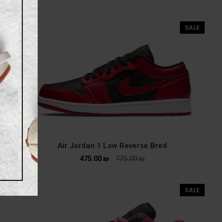
SALE
Air Jordan 1 Low Reverse Bred
475.00
₪
775.00
₪
SALE