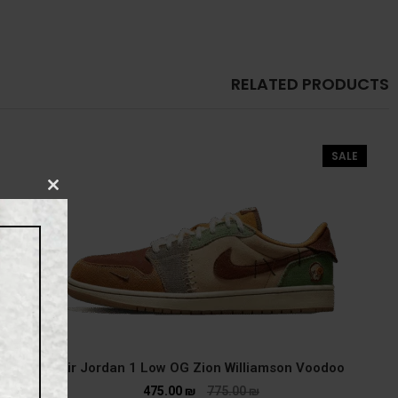
RELATED PRODUCTS
SALE
CLOSE
THIS
MODULE
Air Jordan 1 Low OG Zion Williamson Voodoo
475.00
₪
775.00
₪