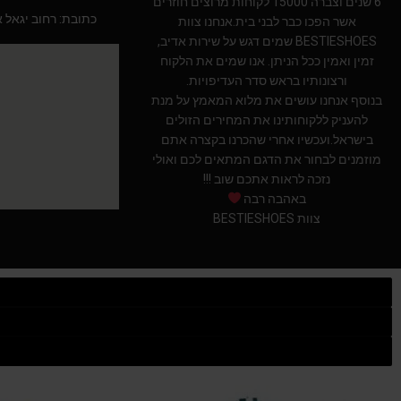
6 שנים וצברה 15000 לקוחות מרוצים חוזרים
כתובת: רחוב יגאל אלון 94 תל אב
אשר הפכו כבר לבני בית.אנחנו צוות
BESTIESHOES שמים דגש על שירות אדיב,
זמין ואמין ככל הניתן. אנו שמים את הלקוח
ורצונותיו בראש סדר העדיפויות.
בנוסף אנחנו עושים את מלוא המאמץ על מנת
להעניק ללקוחותינו את המחירים הזולים
בישראל.ועכשיו אחרי שהכרנו בקצרה אתם
מוזמנים לבחור את הדגם המתאים לכם ואולי
נזכה לראות אתכם שוב !!!
באהבה רבה
צוות BESTIESHOES