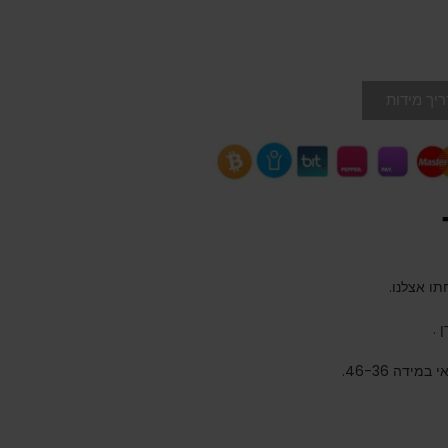
יך מידות
 .
דה 46-36.