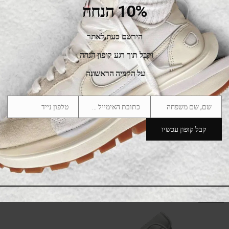
10% הנחה
SALE
הירשם כעת לאתר
וקבל תוך רגע קופון הנחה
על הקנייה הראשונה
שם, שם משפחה
כתובת האימייל שלך
טלפון נייד
Phone
Email
Name
Number
קבל קופון עכשיו
Air Jordan 1 Low Crimson Tint
475.00
₪
775.00
₪
SALE