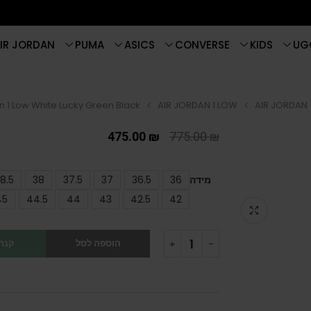
IR JORDAN
PUMA
ASICS
CONVERSE
KIDS
UG
n 1 Low White Lucky Green Black
AIR JORDAN 1 LOW
AIR JORDAN
475.00
₪
775.00
₪
מידה
36
36.5
37
37.5
38
8.5
45
44.5
44
43
42.5
42
הוספה לסל
קנה 