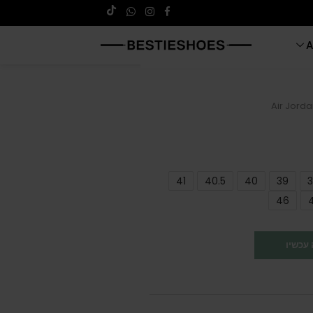
A
Air Jorda
41
40.5
40
39
3
46
עכשיו