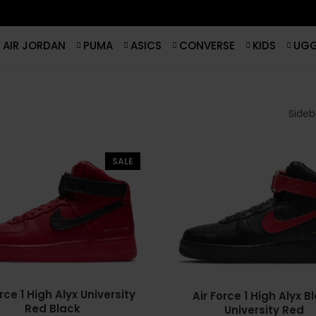
AIR JORDAN
PUMA
ASICS
CONVERSE
KIDS
UG
Sideba
SALE
orce 1 High Alyx University
Air Force 1 High Alyx B
Red Black
University Red