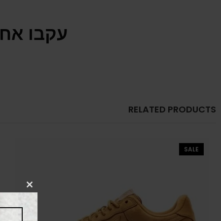
עקבו אחר
RELATED PRODUCTS
SALE
CLOSE
THIS
MODULE