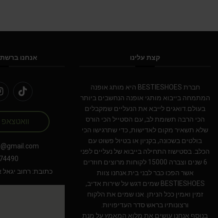
קצת עלינו
אנחנו ברשתו
חברת BESTIESHOES היא מותג אופנה
המתמחה בייבוא מותגי אופנה הנחשבים ביותר
בעולם.דואגים לייבא את הנעליים שמקבלים
הכי הרבה תשומת לב, עם הסטייל הכי הורס
וואטצאפ
שלא תשאיר מקום לאדישות, כדי שתרגישו הכי
בולטים בשכונה, בקניון או בטיול פשוט עם
s@gmail.com
הכלב. בסטישוז התחילה בייבוא של נעליים לפני
74490
6 שנים וצברה 15000 לקוחות מרוצים חוזרים
כתובת: רחוב יגאל אלון 94 תל אב
אשר הפכו כבר לבני בית.אנחנו צוות
BESTIESHOES שמים דגש על שירות אדיב,
זמין ואמין ככל הניתן. אנו שמים את הלקוח
ורצונותיו בראש סדר העדיפויות.
בנוסף אנחנו עושים את מלוא המאמץ על מנת