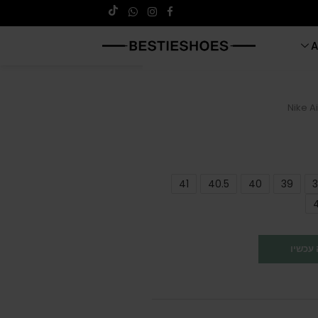
A
Nike A
41
40.5
40
39
3
עכשיו