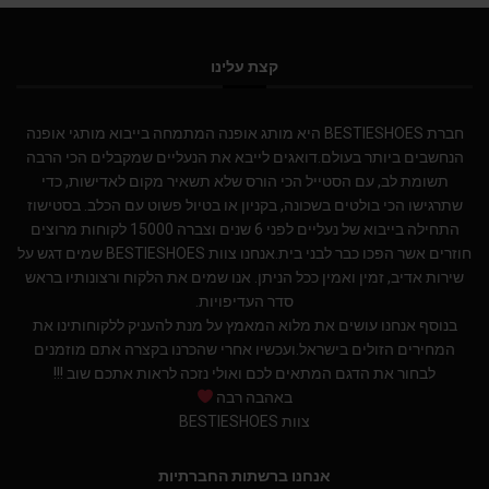
קצת עלינו
חברת BESTIESHOES היא מותג אופנה המתמחה בייבוא מותגי אופנה
הנחשבים ביותר בעולם.דואגים לייבא את הנעליים שמקבלים הכי הרבה
תשומת לב, עם הסטייל הכי הורס שלא תשאיר מקום לאדישות, כדי
שתרגישו הכי בולטים בשכונה, בקניון או בטיול פשוט עם הכלב. בסטישוז
התחילה בייבוא של נעליים לפני 6 שנים וצברה 15000 לקוחות מרוצים
חוזרים אשר הפכו כבר לבני בית.אנחנו צוות BESTIESHOES שמים דגש על
שירות אדיב, זמין ואמין ככל הניתן. אנו שמים את הלקוח ורצונותיו בראש
סדר העדיפויות.
בנוסף אנחנו עושים את מלוא המאמץ על מנת להעניק ללקוחותינו את
המחירים הזולים בישראל.ועכשיו אחרי שהכרנו בקצרה אתם מוזמנים
לבחור את הדגם המתאים לכם ואולי נזכה לראות אתכם שוב !!!
באהבה רבה
צוות BESTIESHOES
אנחנו ברשתות החברתיות