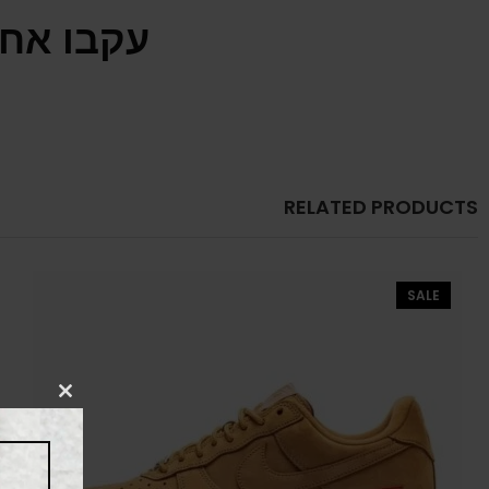
עקבו אחר
RELATED PRODUCTS
SALE
CLOSE
THIS
MODULE