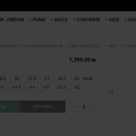
IR JORDAN
PUMA
ASICS
CONVERSE
KIDS
UG
Air Force 1 Low Fossil Travis Scott
NIKE AIR FORCE 1
NIKE
Hom
1,399.00
₪
מידה
36
36.5
37
37.5
38
8.5
45
44.5
44
43
42.5
42
הוספה לסל
קנה 