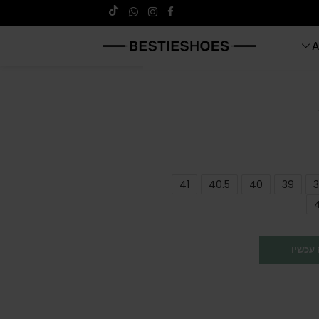
A
41
40.5
40
39
3
עכשיו