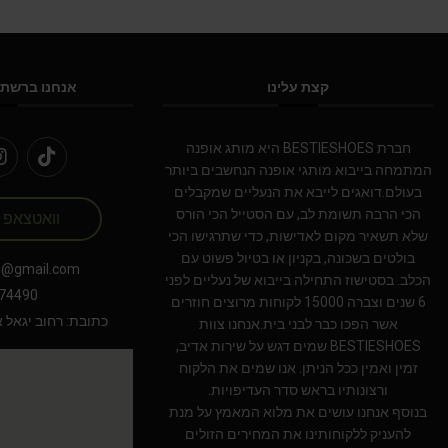
קצת עלינו
אנחנו ברשתו
חברת BESTIESHOES היא מותג אופנה
המתמחה בייבוא מותגי אופנה הנחשבים ביותר
בעולם.דואגים לייבא את הנעליים שמקבלים
הכי הרבה תשומת לב, עם הסטייל הכי הורס
וואטצאפ
שלא תשאיר מקום לאדישות, כדי שתרגישו הכי
בולטים בשכונה, בקניון או בטיול פשוט עם
s@gmail.com
הכלב. בסטישוז התחילה בייבוא של נעליים לפני
74490
6 שנים וצברה 15000 לקוחות מרוצים חוזרים
כתובת: רחוב יגאל אלון 94 תל אב
אשר הפכו כבר לבני בית.אנחנו צוות
BESTIESHOES שמים דגש על שירות אדיב,
זמין ואמין ככל הניתן. אנו שמים את הלקוח
ורצונותיו בראש סדר העדיפויות.
בנוסף אנחנו עושים את מלוא המאמץ על מנת
להעניק ללקוחותינו את המחירים הזולים