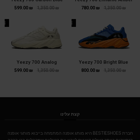
599.00
₪
1,350.00
₪
780.00
₪
1,350.00
₪
ALE
SALE
Yeezy 700 Analog
Yeezy 700 Bright Blue
599.00
₪
1,350.00
₪
800.00
₪
1,350.00
₪
קצת עלינו
חברת BESTIESHOES היא מותג אופנה המתמחה בייבוא מותגי אופנה
הנחשבים ביותר בעולם.דואגים לייבא את הנעליים שמקבלים הכי הרבה