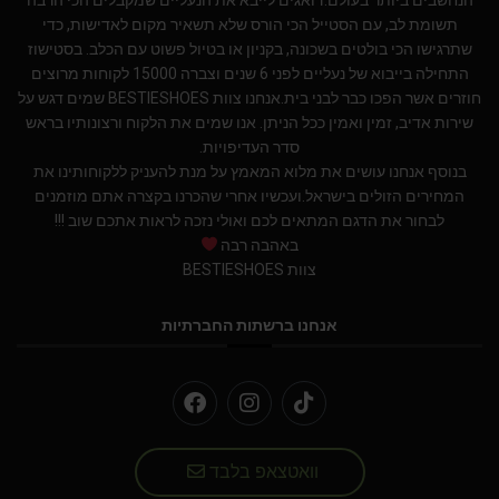
תשומת לב, עם הסטייל הכי הורס שלא תשאיר מקום לאדישות, כדי
שתרגישו הכי בולטים בשכונה, בקניון או בטיול פשוט עם הכלב. בסטישוז
התחילה בייבוא של נעליים לפני 6 שנים וצברה 15000 לקוחות מרוצים
חוזרים אשר הפכו כבר לבני בית.אנחנו צוות BESTIESHOES שמים דגש על
שירות אדיב, זמין ואמין ככל הניתן. אנו שמים את הלקוח ורצונותיו בראש
סדר העדיפויות.
בנוסף אנחנו עושים את מלוא המאמץ על מנת להעניק ללקוחותינו את
המחירים הזולים בישראל.ועכשיו אחרי שהכרנו בקצרה אתם מוזמנים
לבחור את הדגם המתאים לכם ואולי נזכה לראות אתכם שוב !!!
באהבה רבה
צוות BESTIESHOES
אנחנו ברשתות החברתיות
וואטצאפ בלבד