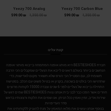
Yeezy 700 Analog
Yeezy 700 Carbon Blue
599.00
₪
1,350.00
₪
599.00
₪
1,350.00
₪
קצת עלינו
חברת BESTIESHOES היא מותג אופנה המתמחה בייבוא מותגי אופנה
הנחשבים ביותר בעולם.דואגים לייבא את הנעליים שמקבלים הכי הרבה
תשומת לב, עם הסטייל הכי הורס שלא תשאיר מקום לאדישות, כדי
שתרגישו הכי בולטים בשכונה, בקניון או בטיול פשוט עם הכלב. בסטישוז
התחילה בייבוא של נעליים לפני 6 שנים וצברה 15000 לקוחות מרוצים
חוזרים אשר הפכו כבר לבני בית.אנחנו צוות BESTIESHOES שמים דגש על
שירות אדיב, זמין ואמין ככל הניתן. אנו שמים את הלקוח ורצונותיו בראש
סדר העדיפויות.
בנוסף אנחנו עושים את מלוא המאמץ על מנת להעניק ללקוחותינו את